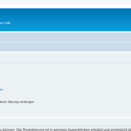
p Celle
en
ieser Sitzung verbergen
 können. Die Registrierung ist in wenigen Augenblicken erledigt und ermöglicht di