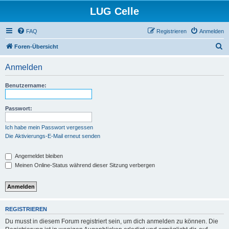
LUG Celle
FAQ
Registrieren
Anmelden
S
Foren-Übersicht
u
Anmelden
c
h
Benutzername:
e
Passwort:
Ich habe mein Passwort vergessen
Die Aktivierungs-E-Mail erneut senden
Angemeldet bleiben
Meinen Online-Status während dieser Sitzung verbergen
REGISTRIEREN
Du musst in diesem Forum registriert sein, um dich anmelden zu können. Die