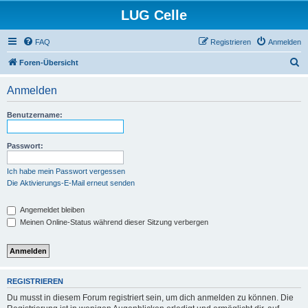
LUG Celle
FAQ
Registrieren
Anmelden
S
Foren-Übersicht
u
Anmelden
c
h
Benutzername:
e
Passwort:
Ich habe mein Passwort vergessen
Die Aktivierungs-E-Mail erneut senden
Angemeldet bleiben
Meinen Online-Status während dieser Sitzung verbergen
REGISTRIEREN
Du musst in diesem Forum registriert sein, um dich anmelden zu können. Die