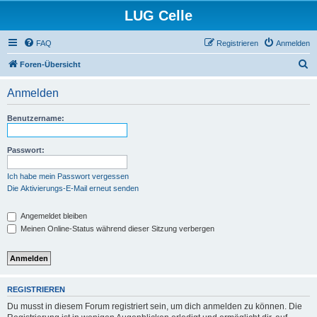
LUG Celle
FAQ
Registrieren
Anmelden
S
Foren-Übersicht
u
Anmelden
c
h
Benutzername:
e
Passwort:
Ich habe mein Passwort vergessen
Die Aktivierungs-E-Mail erneut senden
Angemeldet bleiben
Meinen Online-Status während dieser Sitzung verbergen
REGISTRIEREN
Du musst in diesem Forum registriert sein, um dich anmelden zu können. Die