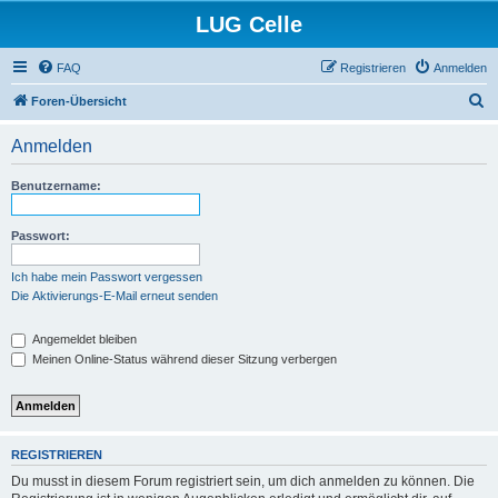
LUG Celle
FAQ
Registrieren
Anmelden
S
Foren-Übersicht
u
Anmelden
c
h
Benutzername:
e
Passwort:
Ich habe mein Passwort vergessen
Die Aktivierungs-E-Mail erneut senden
Angemeldet bleiben
Meinen Online-Status während dieser Sitzung verbergen
REGISTRIEREN
Du musst in diesem Forum registriert sein, um dich anmelden zu können. Die