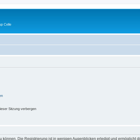
p Celle
en
ieser Sitzung verbergen
 können. Die Registrierung ist in wenigen Augenblicken erledigt und ermöglicht di