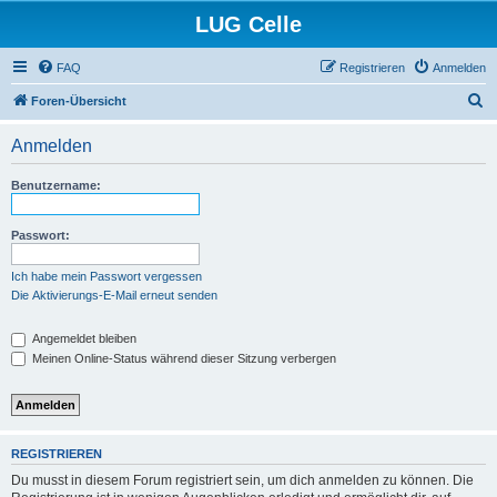
LUG Celle
FAQ
Registrieren
Anmelden
S
Foren-Übersicht
u
Anmelden
c
h
Benutzername:
e
Passwort:
Ich habe mein Passwort vergessen
Die Aktivierungs-E-Mail erneut senden
Angemeldet bleiben
Meinen Online-Status während dieser Sitzung verbergen
REGISTRIEREN
Du musst in diesem Forum registriert sein, um dich anmelden zu können. Die