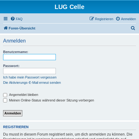
LUG Celle
FAQ
Registrieren
Anmelden
S
Foren-Übersicht
u
Anmelden
c
h
Benutzername:
e
Passwort:
Ich habe mein Passwort vergessen
Die Aktivierungs-E-Mail erneut senden
Angemeldet bleiben
Meinen Online-Status während dieser Sitzung verbergen
REGISTRIEREN
Du musst in diesem Forum registriert sein, um dich anmelden zu können. Die