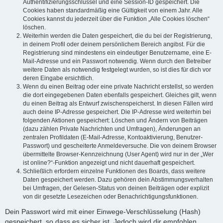
Authentifizierungsschlüssel und eine Session-ID gespeichert. Die
Cookies haben standardmäßig eine Gültigkeit von einem Jahr. Alle
Cookies kannst du jederzeit über die Funktion „Alle Cookies löschen“
löschen.
Weiterhin werden die Daten gespeichert, die du bei der Registrierung,
in deinem Profil oder deinem persönlichem Bereich angibst. Für die
Registrierung sind mindestens ein eindeutiger Benutzername, eine E-
Mail-Adresse und ein Passwort notwendig. Wenn durch den Betreiber
weitere Daten als notwendig festgelegt wurden, so ist dies für dich vor
deren Eingabe ersichtlich.
Wenn du einen Beitrag oder eine private Nachricht erstellst, so werden
die dort eingegebenen Daten ebenfalls gespeichert. Gleiches gilt, wenn
du einen Beitrag als Entwurf zwischenspeicherst. In diesen Fällen wird
auch deine IP-Adresse gespeichert. Die IP-Adresse wird weiterhin bei
folgenden Aktionen gespeichert: Löschen und Ändern von Beiträgen
(dazu zählen Private Nachrichten und Umfragen), Änderungen an
zentralen Profildaten (E-Mail-Adresse, Kontoaktivierung, Benutzer-
Passwort) und gescheiterte Anmeldeversuche. Die von deinem Browser
übermittelte Browser-Kennzeichnung (User Agent) wird nur in der „Wer
ist online?“-Funktion angezeigt und nicht dauerhaft gespeichert.
Schließlich erfordern einzelne Funktionen des Boards, dass weitere
Daten gespeichert werden. Dazu gehören dein Abstimmungsverhalten
bei Umfragen, der Gelesen-Status von deinen Beiträgen oder explizit
von dir gesetzte Lesezeichen oder Benachrichtigungsfunktionen.
Dein Passwort wird mit einer Einwege-Verschlüsselung (Hash)
gespeichert, so dass es sicher ist. Jedoch wird dir empfohlen,