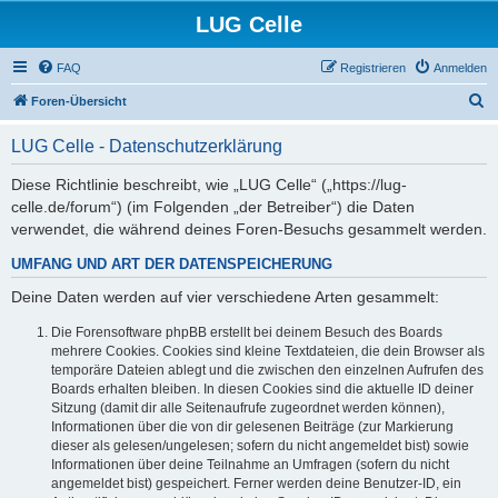
LUG Celle
FAQ
Registrieren
Anmelden
S
Foren-Übersicht
u
LUG Celle - Datenschutzerklärung
c
h
Diese Richtlinie beschreibt, wie „LUG Celle“ („https://lug-
celle.de/forum“) (im Folgenden „der Betreiber“) die Daten
e
verwendet, die während deines Foren-Besuchs gesammelt werden.
UMFANG UND ART DER DATENSPEICHERUNG
Deine Daten werden auf vier verschiedene Arten gesammelt:
Die Forensoftware phpBB erstellt bei deinem Besuch des Boards
mehrere Cookies. Cookies sind kleine Textdateien, die dein Browser als
temporäre Dateien ablegt und die zwischen den einzelnen Aufrufen des
Boards erhalten bleiben. In diesen Cookies sind die aktuelle ID deiner
Sitzung (damit dir alle Seitenaufrufe zugeordnet werden können),
Informationen über die von dir gelesenen Beiträge (zur Markierung
dieser als gelesen/ungelesen; sofern du nicht angemeldet bist) sowie
Informationen über deine Teilnahme an Umfragen (sofern du nicht
angemeldet bist) gespeichert. Ferner werden deine Benutzer-ID, ein