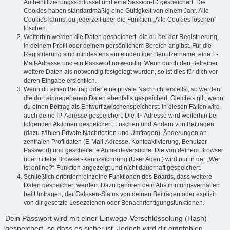
Authentifizierungsschlüssel und eine Session-ID gespeichert. Die
Cookies haben standardmäßig eine Gültigkeit von einem Jahr. Alle
Cookies kannst du jederzeit über die Funktion „Alle Cookies löschen“
löschen.
Weiterhin werden die Daten gespeichert, die du bei der Registrierung,
in deinem Profil oder deinem persönlichem Bereich angibst. Für die
Registrierung sind mindestens ein eindeutiger Benutzername, eine E-
Mail-Adresse und ein Passwort notwendig. Wenn durch den Betreiber
weitere Daten als notwendig festgelegt wurden, so ist dies für dich vor
deren Eingabe ersichtlich.
Wenn du einen Beitrag oder eine private Nachricht erstellst, so werden
die dort eingegebenen Daten ebenfalls gespeichert. Gleiches gilt, wenn
du einen Beitrag als Entwurf zwischenspeicherst. In diesen Fällen wird
auch deine IP-Adresse gespeichert. Die IP-Adresse wird weiterhin bei
folgenden Aktionen gespeichert: Löschen und Ändern von Beiträgen
(dazu zählen Private Nachrichten und Umfragen), Änderungen an
zentralen Profildaten (E-Mail-Adresse, Kontoaktivierung, Benutzer-
Passwort) und gescheiterte Anmeldeversuche. Die von deinem Browser
übermittelte Browser-Kennzeichnung (User Agent) wird nur in der „Wer
ist online?“-Funktion angezeigt und nicht dauerhaft gespeichert.
Schließlich erfordern einzelne Funktionen des Boards, dass weitere
Daten gespeichert werden. Dazu gehören dein Abstimmungsverhalten
bei Umfragen, der Gelesen-Status von deinen Beiträgen oder explizit
von dir gesetzte Lesezeichen oder Benachrichtigungsfunktionen.
Dein Passwort wird mit einer Einwege-Verschlüsselung (Hash)
gespeichert, so dass es sicher ist. Jedoch wird dir empfohlen,