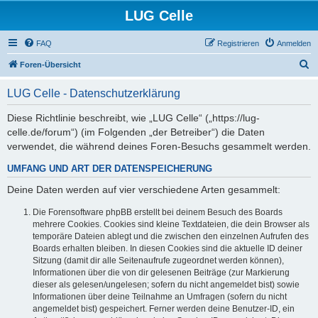
LUG Celle
FAQ
Registrieren
Anmelden
S
Foren-Übersicht
u
LUG Celle - Datenschutzerklärung
c
h
Diese Richtlinie beschreibt, wie „LUG Celle“ („https://lug-
celle.de/forum“) (im Folgenden „der Betreiber“) die Daten
e
verwendet, die während deines Foren-Besuchs gesammelt werden.
UMFANG UND ART DER DATENSPEICHERUNG
Deine Daten werden auf vier verschiedene Arten gesammelt:
Die Forensoftware phpBB erstellt bei deinem Besuch des Boards
mehrere Cookies. Cookies sind kleine Textdateien, die dein Browser als
temporäre Dateien ablegt und die zwischen den einzelnen Aufrufen des
Boards erhalten bleiben. In diesen Cookies sind die aktuelle ID deiner
Sitzung (damit dir alle Seitenaufrufe zugeordnet werden können),
Informationen über die von dir gelesenen Beiträge (zur Markierung
dieser als gelesen/ungelesen; sofern du nicht angemeldet bist) sowie
Informationen über deine Teilnahme an Umfragen (sofern du nicht
angemeldet bist) gespeichert. Ferner werden deine Benutzer-ID, ein