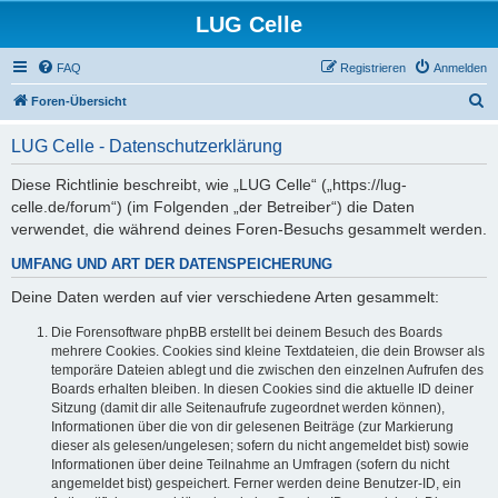
LUG Celle
FAQ
Registrieren
Anmelden
S
Foren-Übersicht
u
LUG Celle - Datenschutzerklärung
c
h
Diese Richtlinie beschreibt, wie „LUG Celle“ („https://lug-
celle.de/forum“) (im Folgenden „der Betreiber“) die Daten
e
verwendet, die während deines Foren-Besuchs gesammelt werden.
UMFANG UND ART DER DATENSPEICHERUNG
Deine Daten werden auf vier verschiedene Arten gesammelt:
Die Forensoftware phpBB erstellt bei deinem Besuch des Boards
mehrere Cookies. Cookies sind kleine Textdateien, die dein Browser als
temporäre Dateien ablegt und die zwischen den einzelnen Aufrufen des
Boards erhalten bleiben. In diesen Cookies sind die aktuelle ID deiner
Sitzung (damit dir alle Seitenaufrufe zugeordnet werden können),
Informationen über die von dir gelesenen Beiträge (zur Markierung
dieser als gelesen/ungelesen; sofern du nicht angemeldet bist) sowie
Informationen über deine Teilnahme an Umfragen (sofern du nicht
angemeldet bist) gespeichert. Ferner werden deine Benutzer-ID, ein