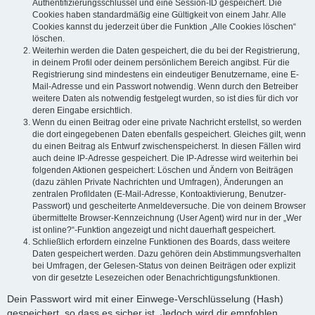
Authentifizierungsschlüssel und eine Session-ID gespeichert. Die
Cookies haben standardmäßig eine Gültigkeit von einem Jahr. Alle
Cookies kannst du jederzeit über die Funktion „Alle Cookies löschen“
löschen.
Weiterhin werden die Daten gespeichert, die du bei der Registrierung,
in deinem Profil oder deinem persönlichem Bereich angibst. Für die
Registrierung sind mindestens ein eindeutiger Benutzername, eine E-
Mail-Adresse und ein Passwort notwendig. Wenn durch den Betreiber
weitere Daten als notwendig festgelegt wurden, so ist dies für dich vor
deren Eingabe ersichtlich.
Wenn du einen Beitrag oder eine private Nachricht erstellst, so werden
die dort eingegebenen Daten ebenfalls gespeichert. Gleiches gilt, wenn
du einen Beitrag als Entwurf zwischenspeicherst. In diesen Fällen wird
auch deine IP-Adresse gespeichert. Die IP-Adresse wird weiterhin bei
folgenden Aktionen gespeichert: Löschen und Ändern von Beiträgen
(dazu zählen Private Nachrichten und Umfragen), Änderungen an
zentralen Profildaten (E-Mail-Adresse, Kontoaktivierung, Benutzer-
Passwort) und gescheiterte Anmeldeversuche. Die von deinem Browser
übermittelte Browser-Kennzeichnung (User Agent) wird nur in der „Wer
ist online?“-Funktion angezeigt und nicht dauerhaft gespeichert.
Schließlich erfordern einzelne Funktionen des Boards, dass weitere
Daten gespeichert werden. Dazu gehören dein Abstimmungsverhalten
bei Umfragen, der Gelesen-Status von deinen Beiträgen oder explizit
von dir gesetzte Lesezeichen oder Benachrichtigungsfunktionen.
Dein Passwort wird mit einer Einwege-Verschlüsselung (Hash)
gespeichert, so dass es sicher ist. Jedoch wird dir empfohlen,