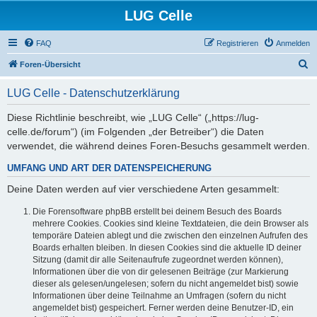
LUG Celle
FAQ
Registrieren
Anmelden
S
Foren-Übersicht
u
LUG Celle - Datenschutzerklärung
c
h
Diese Richtlinie beschreibt, wie „LUG Celle“ („https://lug-
celle.de/forum“) (im Folgenden „der Betreiber“) die Daten
e
verwendet, die während deines Foren-Besuchs gesammelt werden.
UMFANG UND ART DER DATENSPEICHERUNG
Deine Daten werden auf vier verschiedene Arten gesammelt:
Die Forensoftware phpBB erstellt bei deinem Besuch des Boards
mehrere Cookies. Cookies sind kleine Textdateien, die dein Browser als
temporäre Dateien ablegt und die zwischen den einzelnen Aufrufen des
Boards erhalten bleiben. In diesen Cookies sind die aktuelle ID deiner
Sitzung (damit dir alle Seitenaufrufe zugeordnet werden können),
Informationen über die von dir gelesenen Beiträge (zur Markierung
dieser als gelesen/ungelesen; sofern du nicht angemeldet bist) sowie
Informationen über deine Teilnahme an Umfragen (sofern du nicht
angemeldet bist) gespeichert. Ferner werden deine Benutzer-ID, ein