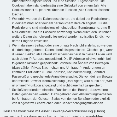
Authentifizierungsschlüssel und eine Session-ID gespeichert. Die
Cookies haben standardmäßig eine Gültigkeit von einem Jahr. Alle
Cookies kannst du jederzeit über die Funktion „Alle Cookies löschen“
löschen.
Weiterhin werden die Daten gespeichert, die du bei der Registrierung,
in deinem Profil oder deinem persönlichem Bereich angibst. Für die
Registrierung sind mindestens ein eindeutiger Benutzername, eine E-
Mail-Adresse und ein Passwort notwendig. Wenn durch den Betreiber
weitere Daten als notwendig festgelegt wurden, so ist dies für dich vor
deren Eingabe ersichtlich.
Wenn du einen Beitrag oder eine private Nachricht erstellst, so werden
die dort eingegebenen Daten ebenfalls gespeichert. Gleiches gilt, wenn
du einen Beitrag als Entwurf zwischenspeicherst. In diesen Fällen wird
auch deine IP-Adresse gespeichert. Die IP-Adresse wird weiterhin bei
folgenden Aktionen gespeichert: Löschen und Ändern von Beiträgen
(dazu zählen Private Nachrichten und Umfragen), Änderungen an
zentralen Profildaten (E-Mail-Adresse, Kontoaktivierung, Benutzer-
Passwort) und gescheiterte Anmeldeversuche. Die von deinem Browser
übermittelte Browser-Kennzeichnung (User Agent) wird nur in der „Wer
ist online?“-Funktion angezeigt und nicht dauerhaft gespeichert.
Schließlich erfordern einzelne Funktionen des Boards, dass weitere
Daten gespeichert werden. Dazu gehören dein Abstimmungsverhalten
bei Umfragen, der Gelesen-Status von deinen Beiträgen oder explizit
von dir gesetzte Lesezeichen oder Benachrichtigungsfunktionen.
Dein Passwort wird mit einer Einwege-Verschlüsselung (Hash)
gespeichert, so dass es sicher ist. Jedoch wird dir empfohlen,