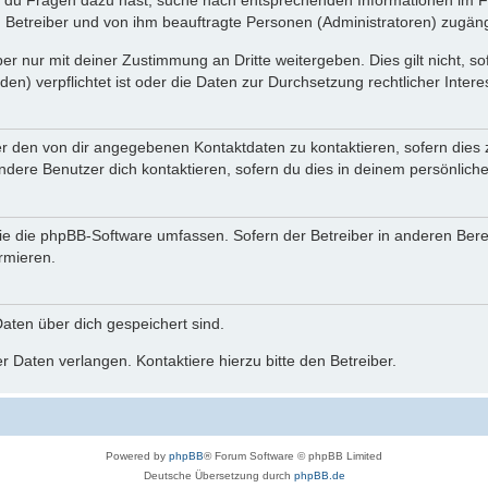
n du Fragen dazu hast, suche nach entsprechenden Informationen im Fo
n Betreiber und von ihm beauftragte Personen (Administratoren) zugäng
r nur mit deiner Zustimmung an Dritte weitergeben. Dies gilt nicht, s
n) verpflichtet ist oder die Daten zur Durchsetzung rechtlicher Interes
er den von dir angegebenen Kontaktdaten zu kontaktieren, sofern dies 
andere Benutzer dich kontaktieren, sofern du dies in deinem persönliche
, die die phpBB-Software umfassen. Sofern der Betreiber in anderen Be
ormieren.
 Daten über dich gespeichert sind.
 Daten verlangen. Kontaktiere hierzu bitte den Betreiber.
Powered by
phpBB
® Forum Software © phpBB Limited
Deutsche Übersetzung durch
phpBB.de