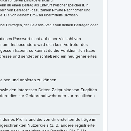
dich vor deren Eingabe ersichtlich.
wenn du einen Beitrag als Entwurf zwischenspeicherst. In
dern von Beiträgen (dazu zählen Private Nachrichten und
e. Die von deinem Browser übermittelte Browser-
 bei Umfragen, der Gelesen-Status von deinen Beiträgen oder
dieses Passwort nicht auf einer Vielzahl von
 um. Insbesondere wird dich kein Vertreter des
ergessen haben, so kannst du die Funktion „Ich habe
resse und sendet anschließend ein neu generiertes
reiben und anbieten zu können.
ie den Interessen Dritter, Zeitpunkte von Zugriffen
fern dies zur Gefahrenabwehr oder zur rechtlichen
eines Profils und die von dir erstellten Beiträge im
ngeschränkten Nutzerkreis (z. B. andere registrierte