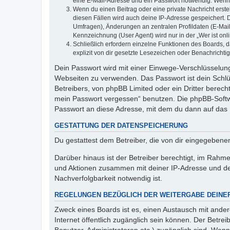
eine E-Mail-Adresse und ein Passwort notwendig. Wenn du
Wenn du einen Beitrag oder eine private Nachricht erste
diesen Fällen wird auch deine IP-Adresse gespeichert. 
Umfragen), Änderungen an zentralen Profildaten (E-Mai
Kennzeichnung (User Agent) wird nur in der „Wer ist onl
Schließlich erfordern einzelne Funktionen des Boards,
explizit von dir gesetzte Lesezeichen oder Benachrichti
Dein Passwort wird mit einer Einwege-Verschlüsselung 
Webseiten zu verwenden. Das Passwort ist dein Schlü
Betreibers, von phpBB Limited oder ein Dritter berec
mein Passwort vergessen“ benutzen. Die phpBB-Softw
Passwort an diese Adresse, mit dem du dann auf das 
GESTATTUNG DER DATENSPEICHERUNG
Du gestattest dem Betreiber, die von dir eingegeben
Darüber hinaus ist der Betreiber berechtigt, im Rahm
und Aktionen zusammen mit deiner IP-Adresse und de
Nachverfolgbarkeit notwendig ist.
REGELUNGEN BEZÜGLICH DER WEITERGABE DEINE
Zweck eines Boards ist es, einen Austausch mit andere
Internet öffentlich zugänglich sein können. Der Betrei