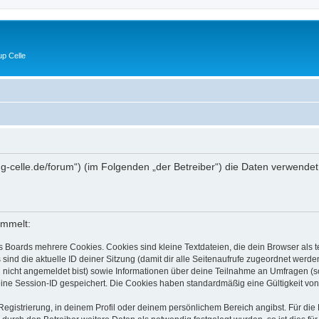
p Celle
//lug-celle.de/forum“) (im Folgenden „der Betreiber“) die Daten verwe
ammelt:
s Boards mehrere Cookies. Cookies sind kleine Textdateien, die dein Browser als
 sind die aktuelle ID deiner Sitzung (damit dir alle Seitenaufrufe zugeordnet werd
u nicht angemeldet bist) sowie Informationen über deine Teilnahme an Umfragen (s
eine Session-ID gespeichert. Die Cookies haben standardmäßig eine Gültigkeit von 
Registrierung, in deinem Profil oder deinem persönlichem Bereich angibst. Für di