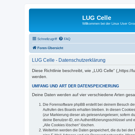
LUG Celle
Willkommen bei der Linux User Grou
Schnellzugriff
FAQ
Foren-Übersicht
LUG Celle - Datenschutzerklärung
Diese Richtlinie beschreibt, wie „LUG Celle“ („https:
werden.
UMFANG UND ART DER DATENSPEICHERUNG
Deine Daten werden auf vier verschiedene Arten ges
Die Forensoftware phpBB erstellt bei deinem Besuch de
Aufrufen des Boards erhalten bleiben. In diesen Cookies
(zur Markierung dieser als gelesen/ungelesen; sofern d
deine Benutzer-ID, ein Authentifizierungsschlüssel und 
„Alle Cookies löschen“ löschen.
Weiterhin werden die Daten gespeichert, die du bei der 