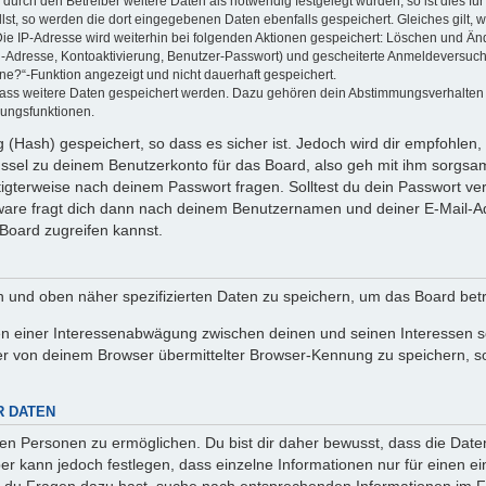
rch den Betreiber weitere Daten als notwendig festgelegt wurden, so ist dies für 
llst, so werden die dort eingegebenen Daten ebenfalls gespeichert. Gleiches gilt, 
Die IP-Adresse wird weiterhin bei folgenden Aktionen gespeichert: Löschen und Än
l-Adresse, Kontoaktivierung, Benutzer-Passwort) und gescheiterte Anmeldeversuch
ine?“-Funktion angezeigt und nicht dauerhaft gespeichert.
 dass weitere Daten gespeichert werden. Dazu gehören dein Abstimmungsverhalten
gungsfunktionen.
(Hash) gespeichert, so dass es sicher ist. Jedoch wird dir empfohlen, 
ssel zu deinem Benutzerkonto für das Board, also geh mit ihm sorgsam
htigterweise nach deinem Passwort fragen. Solltest du dein Passwort v
are fragt dich dann nach deinem Benutzernamen und deiner E-Mail-Ad
Board zugreifen kannst.
en und oben näher spezifizierten Daten zu speichern, um das Board bet
en einer Interessenabwägung zwischen deinen und seinen Interessen sow
r von deinem Browser übermittelter Browser-Kennung zu speichern, so
R DATEN
n Personen zu ermöglichen. Du bist dir daher bewusst, dass die Daten d
ber kann jedoch festlegen, dass einzelne Informationen nur für einen ei