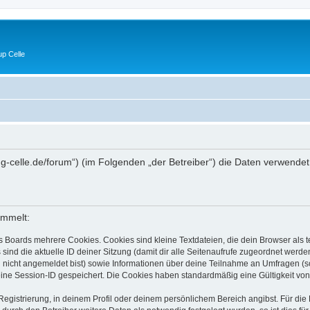
p Celle
//lug-celle.de/forum“) (im Folgenden „der Betreiber“) die Daten verwe
ammelt:
s Boards mehrere Cookies. Cookies sind kleine Textdateien, die dein Browser als
 sind die aktuelle ID deiner Sitzung (damit dir alle Seitenaufrufe zugeordnet werd
u nicht angemeldet bist) sowie Informationen über deine Teilnahme an Umfragen (s
eine Session-ID gespeichert. Die Cookies haben standardmäßig eine Gültigkeit von 
Registrierung, in deinem Profil oder deinem persönlichem Bereich angibst. Für di