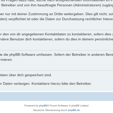
n du Fragen dazu hast, suche nach entsprechenden Informationen im Fo
n Betreiber und von ihm beauftragte Personen (Administratoren) zugäng
r nur mit deiner Zustimmung an Dritte weitergeben. Dies gilt nicht, s
n) verpflichtet ist oder die Daten zur Durchsetzung rechtlicher Interes
er den von dir angegebenen Kontaktdaten zu kontaktieren, sofern dies 
andere Benutzer dich kontaktieren, sofern du dies in deinem persönliche
, die die phpBB-Software umfassen. Sofern der Betreiber in anderen Be
ormieren.
 Daten über dich gespeichert sind.
 Daten verlangen. Kontaktiere hierzu bitte den Betreiber.
Powered by
phpBB
® Forum Software © phpBB Limited
Deutsche Übersetzung durch
phpBB.de