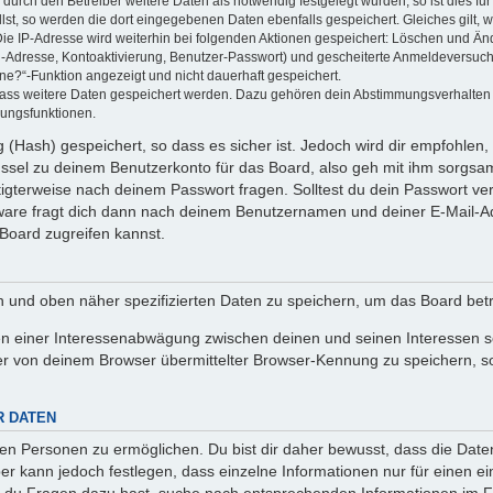
rch den Betreiber weitere Daten als notwendig festgelegt wurden, so ist dies für 
llst, so werden die dort eingegebenen Daten ebenfalls gespeichert. Gleiches gilt, 
Die IP-Adresse wird weiterhin bei folgenden Aktionen gespeichert: Löschen und Än
l-Adresse, Kontoaktivierung, Benutzer-Passwort) und gescheiterte Anmeldeversuch
ine?“-Funktion angezeigt und nicht dauerhaft gespeichert.
 dass weitere Daten gespeichert werden. Dazu gehören dein Abstimmungsverhalten
gungsfunktionen.
(Hash) gespeichert, so dass es sicher ist. Jedoch wird dir empfohlen, 
ssel zu deinem Benutzerkonto für das Board, also geh mit ihm sorgsam
htigterweise nach deinem Passwort fragen. Solltest du dein Passwort v
are fragt dich dann nach deinem Benutzernamen und deiner E-Mail-Ad
Board zugreifen kannst.
en und oben näher spezifizierten Daten zu speichern, um das Board bet
en einer Interessenabwägung zwischen deinen und seinen Interessen sow
r von deinem Browser übermittelter Browser-Kennung zu speichern, so
R DATEN
n Personen zu ermöglichen. Du bist dir daher bewusst, dass die Daten d
ber kann jedoch festlegen, dass einzelne Informationen nur für einen ei