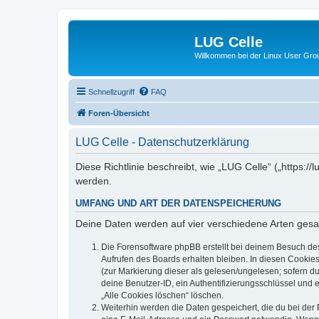
LUG Celle
Willkommen bei der Linux User Grou
Schnellzugriff
FAQ
Foren-Übersicht
LUG Celle - Datenschutzerklärung
Diese Richtlinie beschreibt, wie „LUG Celle“ („https:
werden.
UMFANG UND ART DER DATENSPEICHERUNG
Deine Daten werden auf vier verschiedene Arten ges
Die Forensoftware phpBB erstellt bei deinem Besuch de
Aufrufen des Boards erhalten bleiben. In diesen Cookies
(zur Markierung dieser als gelesen/ungelesen; sofern d
deine Benutzer-ID, ein Authentifizierungsschlüssel und 
„Alle Cookies löschen“ löschen.
Weiterhin werden die Daten gespeichert, die du bei der 