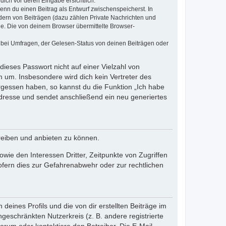
dich vor deren Eingabe ersichtlich.
wenn du einen Beitrag als Entwurf zwischenspeicherst. In
dern von Beiträgen (dazu zählen Private Nachrichten und
e. Die von deinem Browser übermittelte Browser-
 bei Umfragen, der Gelesen-Status von deinen Beiträgen oder
dieses Passwort nicht auf einer Vielzahl von
 um. Insbesondere wird dich kein Vertreter des
ergessen haben, so kannst du die Funktion „Ich habe
resse und sendet anschließend ein neu generiertes
reiben und anbieten zu können.
ie den Interessen Dritter, Zeitpunkte von Zugriffen
fern dies zur Gefahrenabwehr oder zur rechtlichen
eines Profils und die von dir erstellten Beiträge im
ngeschränkten Nutzerkreis (z. B. andere registrierte