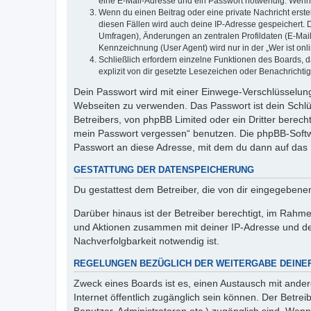
eine E-Mail-Adresse und ein Passwort notwendig. Wenn du
Wenn du einen Beitrag oder eine private Nachricht erste
diesen Fällen wird auch deine IP-Adresse gespeichert. 
Umfragen), Änderungen an zentralen Profildaten (E-Mai
Kennzeichnung (User Agent) wird nur in der „Wer ist onl
Schließlich erfordern einzelne Funktionen des Boards,
explizit von dir gesetzte Lesezeichen oder Benachrichti
Dein Passwort wird mit einer Einwege-Verschlüsselung 
Webseiten zu verwenden. Das Passwort ist dein Schlü
Betreibers, von phpBB Limited oder ein Dritter berec
mein Passwort vergessen“ benutzen. Die phpBB-Softw
Passwort an diese Adresse, mit dem du dann auf das 
GESTATTUNG DER DATENSPEICHERUNG
Du gestattest dem Betreiber, die von dir eingegeben
Darüber hinaus ist der Betreiber berechtigt, im Rahm
und Aktionen zusammen mit deiner IP-Adresse und de
Nachverfolgbarkeit notwendig ist.
REGELUNGEN BEZÜGLICH DER WEITERGABE DEINE
Zweck eines Boards ist es, einen Austausch mit andere
Internet öffentlich zugänglich sein können. Der Betrei