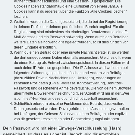
Authentifizierungsschlüssel und eine Session-ID gespeichert. Die
Cookies haben standardmäßig eine Gültigkeit von einem Jahr. Alle
Cookies kannst du jederzeit über die Funktion „Alle Cookies löschen“
löschen.
Weiterhin werden die Daten gespeichert, die du bei der Registrierung,
in deinem Profil oder deinem persönlichem Bereich angibst. Für die
Registrierung sind mindestens ein eindeutiger Benutzername, eine E-
Mail-Adresse und ein Passwort notwendig. Wenn durch den Betreiber
weitere Daten als notwendig festgelegt wurden, so ist dies für dich vor
deren Eingabe ersichtlich.
Wenn du einen Beitrag oder eine private Nachricht erstellst, so werden
die dort eingegebenen Daten ebenfalls gespeichert. Gleiches gilt, wenn
du einen Beitrag als Entwurf zwischenspeicherst. In diesen Fällen wird
auch deine IP-Adresse gespeichert. Die IP-Adresse wird weiterhin bei
folgenden Aktionen gespeichert: Löschen und Ändern von Beiträgen
(dazu zählen Private Nachrichten und Umfragen), Änderungen an
zentralen Profildaten (E-Mail-Adresse, Kontoaktivierung, Benutzer-
Passwort) und gescheiterte Anmeldeversuche. Die von deinem Browser
übermittelte Browser-Kennzeichnung (User Agent) wird nur in der „Wer
ist online?“-Funktion angezeigt und nicht dauerhaft gespeichert.
Schließlich erfordern einzelne Funktionen des Boards, dass weitere
Daten gespeichert werden. Dazu gehören dein Abstimmungsverhalten
bei Umfragen, der Gelesen-Status von deinen Beiträgen oder explizit
von dir gesetzte Lesezeichen oder Benachrichtigungsfunktionen.
Dein Passwort wird mit einer Einwege-Verschlüsselung (Hash)
gespeichert, so dass es sicher ist. Jedoch wird dir empfohlen,