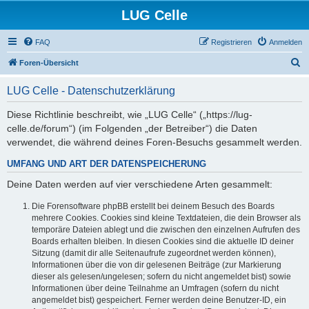
LUG Celle
FAQ
Registrieren
Anmelden
S
Foren-Übersicht
u
LUG Celle - Datenschutzerklärung
c
h
Diese Richtlinie beschreibt, wie „LUG Celle“ („https://lug-
celle.de/forum“) (im Folgenden „der Betreiber“) die Daten
e
verwendet, die während deines Foren-Besuchs gesammelt werden.
UMFANG UND ART DER DATENSPEICHERUNG
Deine Daten werden auf vier verschiedene Arten gesammelt:
Die Forensoftware phpBB erstellt bei deinem Besuch des Boards
mehrere Cookies. Cookies sind kleine Textdateien, die dein Browser als
temporäre Dateien ablegt und die zwischen den einzelnen Aufrufen des
Boards erhalten bleiben. In diesen Cookies sind die aktuelle ID deiner
Sitzung (damit dir alle Seitenaufrufe zugeordnet werden können),
Informationen über die von dir gelesenen Beiträge (zur Markierung
dieser als gelesen/ungelesen; sofern du nicht angemeldet bist) sowie
Informationen über deine Teilnahme an Umfragen (sofern du nicht
angemeldet bist) gespeichert. Ferner werden deine Benutzer-ID, ein