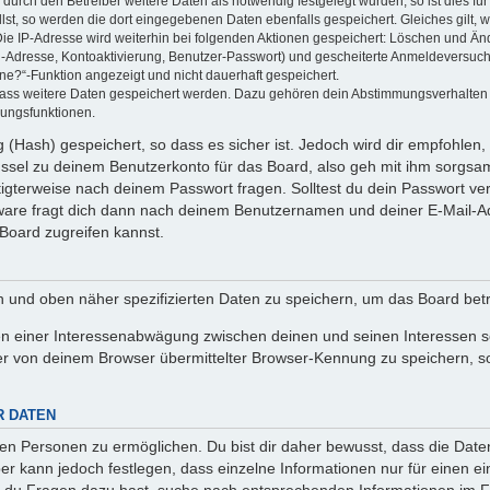
rch den Betreiber weitere Daten als notwendig festgelegt wurden, so ist dies für 
llst, so werden die dort eingegebenen Daten ebenfalls gespeichert. Gleiches gilt, 
Die IP-Adresse wird weiterhin bei folgenden Aktionen gespeichert: Löschen und Än
l-Adresse, Kontoaktivierung, Benutzer-Passwort) und gescheiterte Anmeldeversuch
ine?“-Funktion angezeigt und nicht dauerhaft gespeichert.
 dass weitere Daten gespeichert werden. Dazu gehören dein Abstimmungsverhalten
gungsfunktionen.
(Hash) gespeichert, so dass es sicher ist. Jedoch wird dir empfohlen, 
ssel zu deinem Benutzerkonto für das Board, also geh mit ihm sorgsam
htigterweise nach deinem Passwort fragen. Solltest du dein Passwort v
are fragt dich dann nach deinem Benutzernamen und deiner E-Mail-Ad
Board zugreifen kannst.
en und oben näher spezifizierten Daten zu speichern, um das Board bet
en einer Interessenabwägung zwischen deinen und seinen Interessen sow
r von deinem Browser übermittelter Browser-Kennung zu speichern, so
R DATEN
n Personen zu ermöglichen. Du bist dir daher bewusst, dass die Daten d
ber kann jedoch festlegen, dass einzelne Informationen nur für einen ei