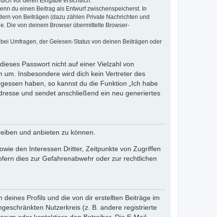
dich vor deren Eingabe ersichtlich.
wenn du einen Beitrag als Entwurf zwischenspeicherst. In
dern von Beiträgen (dazu zählen Private Nachrichten und
e. Die von deinem Browser übermittelte Browser-
 bei Umfragen, der Gelesen-Status von deinen Beiträgen oder
dieses Passwort nicht auf einer Vielzahl von
 um. Insbesondere wird dich kein Vertreter des
ergessen haben, so kannst du die Funktion „Ich habe
resse und sendet anschließend ein neu generiertes
reiben und anbieten zu können.
ie den Interessen Dritter, Zeitpunkte von Zugriffen
fern dies zur Gefahrenabwehr oder zur rechtlichen
eines Profils und die von dir erstellten Beiträge im
ngeschränkten Nutzerkreis (z. B. andere registrierte