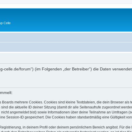
p Celle
//lug-celle.de/forum“) (im Folgenden „der Betreiber“) die Daten verwe
ammelt:
s Boards mehrere Cookies. Cookies sind kleine Textdateien, die dein Browser als
 sind die aktuelle ID deiner Sitzung (damit dir alle Seitenaufrufe zugeordnet werd
u nicht angemeldet bist) sowie Informationen über deine Teilnahme an Umfragen (s
eine Session-ID gespeichert. Die Cookies haben standardmäßig eine Gültigkeit von 
Registrierung, in deinem Profil oder deinem persönlichem Bereich angibst. Für di