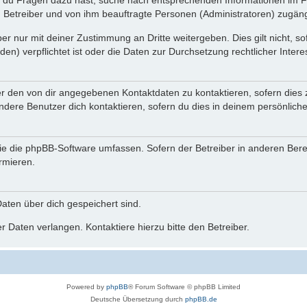
n du Fragen dazu hast, suche nach entsprechenden Informationen im Fo
n Betreiber und von ihm beauftragte Personen (Administratoren) zugäng
r nur mit deiner Zustimmung an Dritte weitergeben. Dies gilt nicht, s
n) verpflichtet ist oder die Daten zur Durchsetzung rechtlicher Interes
er den von dir angegebenen Kontaktdaten zu kontaktieren, sofern dies 
andere Benutzer dich kontaktieren, sofern du dies in deinem persönliche
, die die phpBB-Software umfassen. Sofern der Betreiber in anderen Be
ormieren.
 Daten über dich gespeichert sind.
 Daten verlangen. Kontaktiere hierzu bitte den Betreiber.
Powered by
phpBB
® Forum Software © phpBB Limited
Deutsche Übersetzung durch
phpBB.de