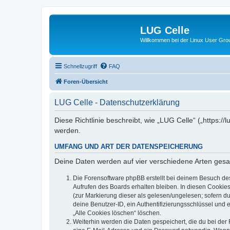
LUG Celle
Willkommen bei der Linux User Grou
Schnellzugriff
FAQ
Foren-Übersicht
LUG Celle - Datenschutzerklärung
Diese Richtlinie beschreibt, wie „LUG Celle“ („https:
werden.
UMFANG UND ART DER DATENSPEICHERUNG
Deine Daten werden auf vier verschiedene Arten ges
Die Forensoftware phpBB erstellt bei deinem Besuch de
Aufrufen des Boards erhalten bleiben. In diesen Cookies
(zur Markierung dieser als gelesen/ungelesen; sofern d
deine Benutzer-ID, ein Authentifizierungsschlüssel und 
„Alle Cookies löschen“ löschen.
Weiterhin werden die Daten gespeichert, die du bei der 