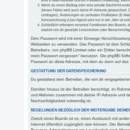
eine E-Mail-Adresse und ein Passwort notwendig. Wenn du
Wenn du einen Beitrag oder eine private Nachricht erste
diesen Fällen wird auch deine IP-Adresse gespeichert. 
Umfragen), Änderungen an zentralen Profildaten (E-Mai
Kennzeichnung (User Agent) wird nur in der „Wer ist onl
Schließlich erfordern einzelne Funktionen des Boards,
explizit von dir gesetzte Lesezeichen oder Benachrichti
Dein Passwort wird mit einer Einwege-Verschlüsselung 
Webseiten zu verwenden. Das Passwort ist dein Schlü
Betreibers, von phpBB Limited oder ein Dritter berec
mein Passwort vergessen“ benutzen. Die phpBB-Softw
Passwort an diese Adresse, mit dem du dann auf das 
GESTATTUNG DER DATENSPEICHERUNG
Du gestattest dem Betreiber, die von dir eingegeben
Darüber hinaus ist der Betreiber berechtigt, im Rahm
und Aktionen zusammen mit deiner IP-Adresse und de
Nachverfolgbarkeit notwendig ist.
REGELUNGEN BEZÜGLICH DER WEITERGABE DEINE
Zweck eines Boards ist es, einen Austausch mit andere
Internet öffentlich zugänglich sein können. Der Betrei