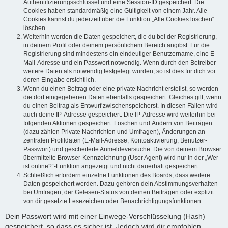
Authentifizierungsschlüssel und eine Session-ID gespeichert. Die
Cookies haben standardmäßig eine Gültigkeit von einem Jahr. Alle
Cookies kannst du jederzeit über die Funktion „Alle Cookies löschen“
löschen.
Weiterhin werden die Daten gespeichert, die du bei der Registrierung,
in deinem Profil oder deinem persönlichem Bereich angibst. Für die
Registrierung sind mindestens ein eindeutiger Benutzername, eine E-
Mail-Adresse und ein Passwort notwendig. Wenn durch den Betreiber
weitere Daten als notwendig festgelegt wurden, so ist dies für dich vor
deren Eingabe ersichtlich.
Wenn du einen Beitrag oder eine private Nachricht erstellst, so werden
die dort eingegebenen Daten ebenfalls gespeichert. Gleiches gilt, wenn
du einen Beitrag als Entwurf zwischenspeicherst. In diesen Fällen wird
auch deine IP-Adresse gespeichert. Die IP-Adresse wird weiterhin bei
folgenden Aktionen gespeichert: Löschen und Ändern von Beiträgen
(dazu zählen Private Nachrichten und Umfragen), Änderungen an
zentralen Profildaten (E-Mail-Adresse, Kontoaktivierung, Benutzer-
Passwort) und gescheiterte Anmeldeversuche. Die von deinem Browser
übermittelte Browser-Kennzeichnung (User Agent) wird nur in der „Wer
ist online?“-Funktion angezeigt und nicht dauerhaft gespeichert.
Schließlich erfordern einzelne Funktionen des Boards, dass weitere
Daten gespeichert werden. Dazu gehören dein Abstimmungsverhalten
bei Umfragen, der Gelesen-Status von deinen Beiträgen oder explizit
von dir gesetzte Lesezeichen oder Benachrichtigungsfunktionen.
Dein Passwort wird mit einer Einwege-Verschlüsselung (Hash)
gespeichert, so dass es sicher ist. Jedoch wird dir empfohlen,