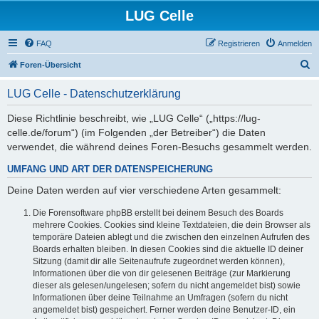
LUG Celle
FAQ
Registrieren
Anmelden
S
Foren-Übersicht
u
LUG Celle - Datenschutzerklärung
c
h
Diese Richtlinie beschreibt, wie „LUG Celle“ („https://lug-
celle.de/forum“) (im Folgenden „der Betreiber“) die Daten
e
verwendet, die während deines Foren-Besuchs gesammelt werden.
UMFANG UND ART DER DATENSPEICHERUNG
Deine Daten werden auf vier verschiedene Arten gesammelt:
Die Forensoftware phpBB erstellt bei deinem Besuch des Boards
mehrere Cookies. Cookies sind kleine Textdateien, die dein Browser als
temporäre Dateien ablegt und die zwischen den einzelnen Aufrufen des
Boards erhalten bleiben. In diesen Cookies sind die aktuelle ID deiner
Sitzung (damit dir alle Seitenaufrufe zugeordnet werden können),
Informationen über die von dir gelesenen Beiträge (zur Markierung
dieser als gelesen/ungelesen; sofern du nicht angemeldet bist) sowie
Informationen über deine Teilnahme an Umfragen (sofern du nicht
angemeldet bist) gespeichert. Ferner werden deine Benutzer-ID, ein