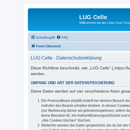
LUG Celle
Willkommen bei der Linux User Grou
Schnellzugriff
FAQ
Foren-Übersicht
LUG Celle - Datenschutzerklärung
Diese Richtlinie beschreibt, wie „LUG Celle“ („https:
werden.
UMFANG UND ART DER DATENSPEICHERUNG
Deine Daten werden auf vier verschiedene Arten ges
Die Forensoftware phpBB erstellt bei deinem Besuch de
Aufrufen des Boards erhalten bleiben. In diesen Cookies
(zur Markierung dieser als gelesen/ungelesen; sofern d
deine Benutzer-ID, ein Authentifizierungsschlüssel und 
„Alle Cookies löschen“ löschen.
Weiterhin werden die Daten gespeichert, die du bei der 