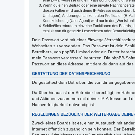
eine E-Mail-Adresse und ein Passwort notwendig. Wenn du
Wenn du einen Beitrag oder eine private Nachricht erste
diesen Fällen wird auch deine IP-Adresse gespeichert. 
Umfragen), Änderungen an zentralen Profildaten (E-Mai
Kennzeichnung (User Agent) wird nur in der „Wer ist onl
Schließlich erfordern einzelne Funktionen des Boards,
explizit von dir gesetzte Lesezeichen oder Benachrichti
Dein Passwort wird mit einer Einwege-Verschlüsselung 
Webseiten zu verwenden. Das Passwort ist dein Schlü
Betreibers, von phpBB Limited oder ein Dritter berec
mein Passwort vergessen“ benutzen. Die phpBB-Softw
Passwort an diese Adresse, mit dem du dann auf das 
GESTATTUNG DER DATENSPEICHERUNG
Du gestattest dem Betreiber, die von dir eingegeben
Darüber hinaus ist der Betreiber berechtigt, im Rahm
und Aktionen zusammen mit deiner IP-Adresse und de
Nachverfolgbarkeit notwendig ist.
REGELUNGEN BEZÜGLICH DER WEITERGABE DEINE
Zweck eines Boards ist es, einen Austausch mit andere
Internet öffentlich zugänglich sein können. Der Betrei