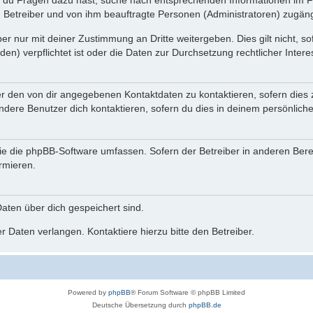
n du Fragen dazu hast, suche nach entsprechenden Informationen im Fo
n Betreiber und von ihm beauftragte Personen (Administratoren) zugäng
r nur mit deiner Zustimmung an Dritte weitergeben. Dies gilt nicht, s
n) verpflichtet ist oder die Daten zur Durchsetzung rechtlicher Interes
er den von dir angegebenen Kontaktdaten zu kontaktieren, sofern dies 
andere Benutzer dich kontaktieren, sofern du dies in deinem persönliche
, die die phpBB-Software umfassen. Sofern der Betreiber in anderen Be
ormieren.
 Daten über dich gespeichert sind.
 Daten verlangen. Kontaktiere hierzu bitte den Betreiber.
Powered by
phpBB
® Forum Software © phpBB Limited
Deutsche Übersetzung durch
phpBB.de