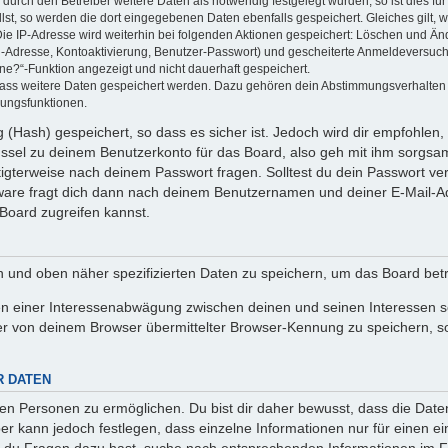
rch den Betreiber weitere Daten als notwendig festgelegt wurden, so ist dies für 
llst, so werden die dort eingegebenen Daten ebenfalls gespeichert. Gleiches gilt, 
Die IP-Adresse wird weiterhin bei folgenden Aktionen gespeichert: Löschen und Än
l-Adresse, Kontoaktivierung, Benutzer-Passwort) und gescheiterte Anmeldeversuch
ine?“-Funktion angezeigt und nicht dauerhaft gespeichert.
 dass weitere Daten gespeichert werden. Dazu gehören dein Abstimmungsverhalten
gungsfunktionen.
(Hash) gespeichert, so dass es sicher ist. Jedoch wird dir empfohlen, 
ssel zu deinem Benutzerkonto für das Board, also geh mit ihm sorgsam
htigterweise nach deinem Passwort fragen. Solltest du dein Passwort v
are fragt dich dann nach deinem Benutzernamen und deiner E-Mail-Ad
Board zugreifen kannst.
en und oben näher spezifizierten Daten zu speichern, um das Board bet
en einer Interessenabwägung zwischen deinen und seinen Interessen sow
r von deinem Browser übermittelter Browser-Kennung zu speichern, so
R DATEN
n Personen zu ermöglichen. Du bist dir daher bewusst, dass die Daten d
ber kann jedoch festlegen, dass einzelne Informationen nur für einen ei