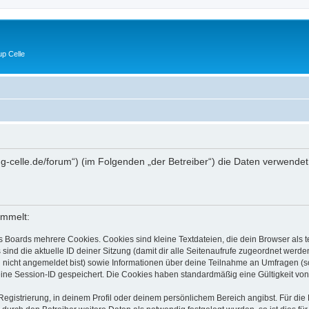
p Celle
//lug-celle.de/forum“) (im Folgenden „der Betreiber“) die Daten verwe
ammelt:
s Boards mehrere Cookies. Cookies sind kleine Textdateien, die dein Browser als
 sind die aktuelle ID deiner Sitzung (damit dir alle Seitenaufrufe zugeordnet werd
u nicht angemeldet bist) sowie Informationen über deine Teilnahme an Umfragen (s
eine Session-ID gespeichert. Die Cookies haben standardmäßig eine Gültigkeit von 
Registrierung, in deinem Profil oder deinem persönlichem Bereich angibst. Für di