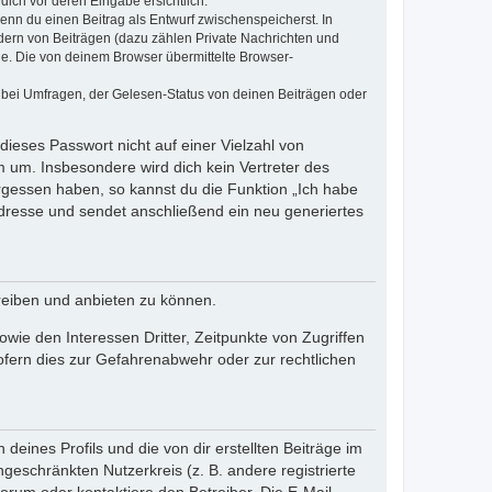
dich vor deren Eingabe ersichtlich.
wenn du einen Beitrag als Entwurf zwischenspeicherst. In
dern von Beiträgen (dazu zählen Private Nachrichten und
e. Die von deinem Browser übermittelte Browser-
 bei Umfragen, der Gelesen-Status von deinen Beiträgen oder
dieses Passwort nicht auf einer Vielzahl von
 um. Insbesondere wird dich kein Vertreter des
ergessen haben, so kannst du die Funktion „Ich habe
resse und sendet anschließend ein neu generiertes
reiben und anbieten zu können.
ie den Interessen Dritter, Zeitpunkte von Zugriffen
fern dies zur Gefahrenabwehr oder zur rechtlichen
eines Profils und die von dir erstellten Beiträge im
ngeschränkten Nutzerkreis (z. B. andere registrierte