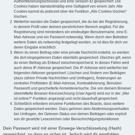
Authentifizierungsschlüssel und eine Session-ID gespeichert. Die
Cookies haben standardmäßig eine Gültigkeit von einem Jahr. Alle
Cookies kannst du jederzeit über die Funktion „Alle Cookies löschen“
löschen.
Weiterhin werden die Daten gespeichert, die du bei der Registrierung,
in deinem Profil oder deinem persönlichem Bereich angibst. Für die
Registrierung sind mindestens ein eindeutiger Benutzername, eine E-
Mail-Adresse und ein Passwort notwendig. Wenn durch den Betreiber
weitere Daten als notwendig festgelegt wurden, so ist dies für dich vor
deren Eingabe ersichtlich.
Wenn du einen Beitrag oder eine private Nachricht erstellst, so werden
die dort eingegebenen Daten ebenfalls gespeichert. Gleiches gilt, wenn
du einen Beitrag als Entwurf zwischenspeicherst. In diesen Fällen wird
auch deine IP-Adresse gespeichert. Die IP-Adresse wird weiterhin bei
folgenden Aktionen gespeichert: Löschen und Ändern von Beiträgen
(dazu zählen Private Nachrichten und Umfragen), Änderungen an
zentralen Profildaten (E-Mail-Adresse, Kontoaktivierung, Benutzer-
Passwort) und gescheiterte Anmeldeversuche. Die von deinem Browser
übermittelte Browser-Kennzeichnung (User Agent) wird nur in der „Wer
ist online?“-Funktion angezeigt und nicht dauerhaft gespeichert.
Schließlich erfordern einzelne Funktionen des Boards, dass weitere
Daten gespeichert werden. Dazu gehören dein Abstimmungsverhalten
bei Umfragen, der Gelesen-Status von deinen Beiträgen oder explizit
von dir gesetzte Lesezeichen oder Benachrichtigungsfunktionen.
Dein Passwort wird mit einer Einwege-Verschlüsselung (Hash)
gespeichert, so dass es sicher ist. Jedoch wird dir empfohlen,