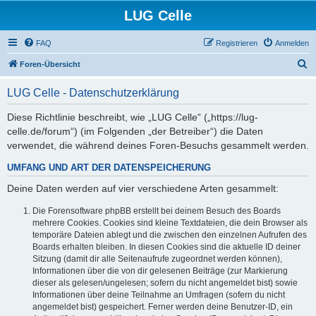
LUG Celle
FAQ
Registrieren
Anmelden
S
Foren-Übersicht
u
LUG Celle - Datenschutzerklärung
c
h
Diese Richtlinie beschreibt, wie „LUG Celle“ („https://lug-
celle.de/forum“) (im Folgenden „der Betreiber“) die Daten
e
verwendet, die während deines Foren-Besuchs gesammelt werden.
UMFANG UND ART DER DATENSPEICHERUNG
Deine Daten werden auf vier verschiedene Arten gesammelt:
Die Forensoftware phpBB erstellt bei deinem Besuch des Boards
mehrere Cookies. Cookies sind kleine Textdateien, die dein Browser als
temporäre Dateien ablegt und die zwischen den einzelnen Aufrufen des
Boards erhalten bleiben. In diesen Cookies sind die aktuelle ID deiner
Sitzung (damit dir alle Seitenaufrufe zugeordnet werden können),
Informationen über die von dir gelesenen Beiträge (zur Markierung
dieser als gelesen/ungelesen; sofern du nicht angemeldet bist) sowie
Informationen über deine Teilnahme an Umfragen (sofern du nicht
angemeldet bist) gespeichert. Ferner werden deine Benutzer-ID, ein