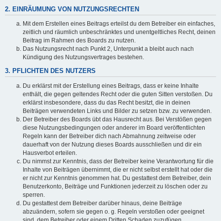
2. EINRÄUMUNG VON NUTZUNGSRECHTEN
Mit dem Erstellen eines Beitrags erteilst du dem Betreiber ein einfaches,
zeitlich und räumlich unbeschränktes und unentgeltliches Recht, deinen
Beitrag im Rahmen des Boards zu nutzen.
Das Nutzungsrecht nach Punkt 2, Unterpunkt a bleibt auch nach
Kündigung des Nutzungsvertrages bestehen.
3. PFLICHTEN DES NUTZERS
Du erklärst mit der Erstellung eines Beitrags, dass er keine Inhalte
enthält, die gegen geltendes Recht oder die guten Sitten verstoßen. Du
erklärst insbesondere, dass du das Recht besitzt, die in deinen
Beiträgen verwendeten Links und Bilder zu setzen bzw. zu verwenden.
Der Betreiber des Boards übt das Hausrecht aus. Bei Verstößen gegen
diese Nutzungsbedingungen oder anderer im Board veröffentlichten
Regeln kann der Betreiber dich nach Abmahnung zeitweise oder
dauerhaft von der Nutzung dieses Boards ausschließen und dir ein
Hausverbot erteilen.
Du nimmst zur Kenntnis, dass der Betreiber keine Verantwortung für die
Inhalte von Beiträgen übernimmt, die er nicht selbst erstellt hat oder die
er nicht zur Kenntnis genommen hat. Du gestattest dem Betreiber, dein
Benutzerkonto, Beiträge und Funktionen jederzeit zu löschen oder zu
sperren.
Du gestattest dem Betreiber darüber hinaus, deine Beiträge
abzuändern, sofern sie gegen o. g. Regeln verstoßen oder geeignet
sind, dem Betreiber oder einem Dritten Schaden zuzufügen.