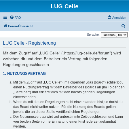
LUG Celle
FAQ
Anmelden
S
Foren-Übersicht
u
Sprache:
c
LUG Celle - Registrierung
h
Mit dem Zugriff auf „LUG Celle“ („https://lug-celle.de/forum“) wird
e
zwischen dir und dem Betreiber ein Vertrag mit folgenden
Regelungen geschlossen:
1. NUTZUNGSVERTRAG
Mit dem Zugriff auf „LUG Celle“ (im Folgenden „das Board“) schließt du
einen Nutzungsvertrag mit dem Betreiber des Boards ab (im Folgenden
„Betreiber“) und erklärst dich mit den nachfolgenden Regelungen
einverstanden.
Wenn du mit diesen Regelungen nicht einverstanden bist, so darfst du
das Board nicht weiter nutzen. Für die Nutzung des Boards gelten
jeweils die an dieser Stelle veröffentlichten Regelungen.
Der Nutzungsvertrag wird auf unbestimmte Zeit geschlossen und kann
von beiden Seiten ohne Einhaltung einer Frist jederzeit gekündigt
werden.