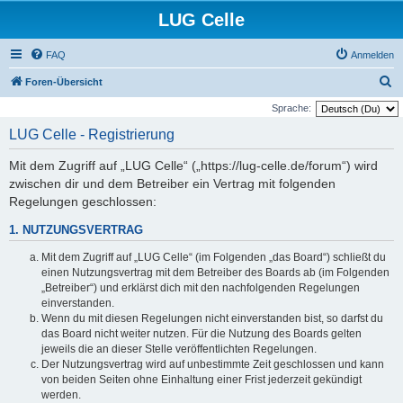
LUG Celle
FAQ
Anmelden
S
Foren-Übersicht
u
Sprache:
c
LUG Celle - Registrierung
h
Mit dem Zugriff auf „LUG Celle“ („https://lug-celle.de/forum“) wird
e
zwischen dir und dem Betreiber ein Vertrag mit folgenden
Regelungen geschlossen:
1. NUTZUNGSVERTRAG
Mit dem Zugriff auf „LUG Celle“ (im Folgenden „das Board“) schließt du
einen Nutzungsvertrag mit dem Betreiber des Boards ab (im Folgenden
„Betreiber“) und erklärst dich mit den nachfolgenden Regelungen
einverstanden.
Wenn du mit diesen Regelungen nicht einverstanden bist, so darfst du
das Board nicht weiter nutzen. Für die Nutzung des Boards gelten
jeweils die an dieser Stelle veröffentlichten Regelungen.
Der Nutzungsvertrag wird auf unbestimmte Zeit geschlossen und kann
von beiden Seiten ohne Einhaltung einer Frist jederzeit gekündigt
werden.