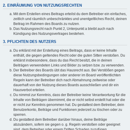
2. EINRÄUMUNG VON NUTZUNGSRECHTEN
Mit dem Erstellen eines Beitrags erteilst du dem Betreiber ein einfaches,
zeitlich und räumlich unbeschränktes und unentgeltliches Recht, deinen
Beitrag im Rahmen des Boards zu nutzen.
Das Nutzungsrecht nach Punkt 2, Unterpunkt a bleibt auch nach
Kündigung des Nutzungsvertrages bestehen.
3. PFLICHTEN DES NUTZERS
Du erklärst mit der Erstellung eines Beitrags, dass er keine Inhalte
enthält, die gegen geltendes Recht oder die guten Sitten verstoßen. Du
erklärst insbesondere, dass du das Recht besitzt, die in deinen
Beiträgen verwendeten Links und Bilder zu setzen bzw. zu verwenden.
Der Betreiber des Boards übt das Hausrecht aus. Bei Verstößen gegen
diese Nutzungsbedingungen oder anderer im Board veröffentlichten
Regeln kann der Betreiber dich nach Abmahnung zeitweise oder
dauerhaft von der Nutzung dieses Boards ausschließen und dir ein
Hausverbot erteilen.
Du nimmst zur Kenntnis, dass der Betreiber keine Verantwortung für die
Inhalte von Beiträgen übernimmt, die er nicht selbst erstellt hat oder die
er nicht zur Kenntnis genommen hat. Du gestattest dem Betreiber, dein
Benutzerkonto, Beiträge und Funktionen jederzeit zu löschen oder zu
sperren.
Du gestattest dem Betreiber darüber hinaus, deine Beiträge
abzuändern, sofern sie gegen o. g. Regeln verstoßen oder geeignet
sind, dem Betreiber oder einem Dritten Schaden zuzufügen.