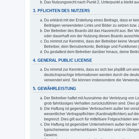
Das Nutzungsrecht nach Punkt 2, Unterpunkt a bleibt 
3. PFLICHTEN DES NUTZERS
Du erklärst mit der Erstellung eines Beitrags, dass er ke
Beiträgen verwendeten Links und Bilder zu setzen bzw.
Der Betreiber des Boards übt das Hausrecht aus. Bei V
oder dauerhaft von der Nutzung dieses Boards ausschlie
Du nimmst zur Kenntnis, dass der Betreiber keine Verantw
Betreiber, dein Benutzerkonto, Beiträge und Funktionen 
Du gestattest dem Betreiber darüber hinaus, deine Beit
4. GENERAL PUBLIC LICENSE
Du nimmst zur Kenntnis, dass es sich bei phpBB um eine
deutschsprachige Informationen werden durch die deu
verwendet wird. Sie können insbesondere die Verwendun
5. GEWÄHRLEISTUNG
Der Betreiber haftet mit Ausnahme der Verletzung von Le
grob fahrlässiges Verhalten zurückzuführen sind. Dies 
Die Haftung ist gegenüber Verbrauchern außer bei vors
wesentlicher Vertragspflichten (Kardinalpflichten) auf
begrenzt. Dies gilt auch für mittelbare Folgeschäden 
Die Haftung ist gegenüber Unternehmern außer bei der V
typischerweise vorhersehbaren Schäden und im Übrigen 
Gewinn.