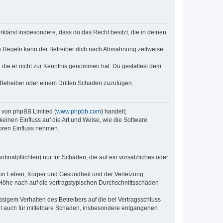
erklärst insbesondere, dass du das Recht besitzt, die in deinen
n Regeln kann der Betreiber dich nach Abmahnung zeitweise
er die er nicht zur Kenntnis genommen hat. Du gestattest dem
 Betreiber oder einem Dritten Schaden zuzufügen.
e von phpBB Limited (
www.phpbb.com
) handelt;
keinen Einfluss auf die Art und Weise, wie die Software
oren Einfluss nehmen.
inalpflichten) nur für Schäden, die auf ein vorsätzliches oder
von Leben, Körper und Gesundheit und der Verletzung
r Höhe nach auf die vertragstypischen Durchschnittsschäden
sigem Verhalten des Betreibers auf die bei Vertragsschluss
lt auch für mittelbare Schäden, insbesondere entgangenen