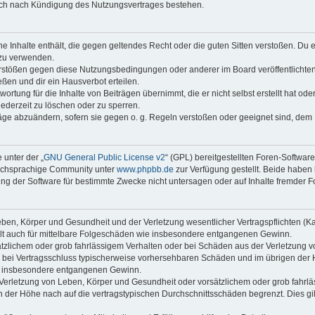
auch nach Kündigung des Nutzungsvertrages bestehen.
ine Inhalte enthält, die gegen geltendes Recht oder die guten Sitten verstoßen. Du 
 zu verwenden.
erstößen gegen diese Nutzungsbedingungen oder anderer im Board veröffentlichte
ßen und dir ein Hausverbot erteilen.
ortung für die Inhalte von Beiträgen übernimmt, die er nicht selbst erstellt hat od
jederzeit zu löschen oder zu sperren.
räge abzuändern, sofern sie gegen o. g. Regeln verstoßen oder geeignet sind, dem
 unter der „
GNU General Public License v2
“ (GPL) bereitgestellten Foren-Softwar
tschsprachige Community unter
www.phpbb.de
zur Verfügung gestellt. Beide haben 
g der Software für bestimmte Zwecke nicht untersagen oder auf Inhalte fremder F
ben, Körper und Gesundheit und der Verletzung wesentlicher Vertragspflichten (Kard
gilt auch für mittelbare Folgeschäden wie insbesondere entgangenen Gewinn.
ätzlichem oder grob fahrlässigem Verhalten oder bei Schäden aus der Verletzung 
 die bei Vertragsschluss typischerweise vorhersehbaren Schäden und im übrigen de
wie insbesondere entgangenen Gewinn.
erletzung von Leben, Körper und Gesundheit oder vorsätzlichem oder grob fahrläs
der Höhe nach auf die vertragstypischen Durchschnittsschäden begrenzt. Dies gi