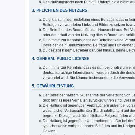
Das Nutzungsrecht nach Punkt 2, Unterpunkt a bleibt 
3. PFLICHTEN DES NUTZERS
Du erklärst mit der Erstellung eines Beitrags, dass er ke
Beiträgen verwendeten Links und Bilder zu setzen bzw.
Der Betreiber des Boards übt das Hausrecht aus. Bei V
oder dauerhaft von der Nutzung dieses Boards ausschlie
Du nimmst zur Kenntnis, dass der Betreiber keine Verantw
Betreiber, dein Benutzerkonto, Beiträge und Funktionen 
Du gestattest dem Betreiber darüber hinaus, deine Beit
4. GENERAL PUBLIC LICENSE
Du nimmst zur Kenntnis, dass es sich bei phpBB um eine
deutschsprachige Informationen werden durch die deu
verwendet wird. Sie können insbesondere die Verwendun
5. GEWÄHRLEISTUNG
Der Betreiber haftet mit Ausnahme der Verletzung von Le
grob fahrlässiges Verhalten zurückzuführen sind. Dies 
Die Haftung ist gegenüber Verbrauchern außer bei vors
wesentlicher Vertragspflichten (Kardinalpflichten) auf
begrenzt. Dies gilt auch für mittelbare Folgeschäden 
Die Haftung ist gegenüber Unternehmern außer bei der V
typischerweise vorhersehbaren Schäden und im Übrigen 
Gewinn.