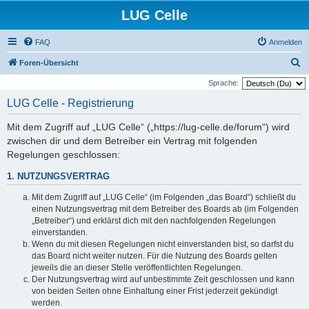
LUG Celle
FAQ
Anmelden
S
Foren-Übersicht
u
Sprache:
c
LUG Celle - Registrierung
h
Mit dem Zugriff auf „LUG Celle“ („https://lug-celle.de/forum“) wird
e
zwischen dir und dem Betreiber ein Vertrag mit folgenden
Regelungen geschlossen:
1. NUTZUNGSVERTRAG
Mit dem Zugriff auf „LUG Celle“ (im Folgenden „das Board“) schließt du
einen Nutzungsvertrag mit dem Betreiber des Boards ab (im Folgenden
„Betreiber“) und erklärst dich mit den nachfolgenden Regelungen
einverstanden.
Wenn du mit diesen Regelungen nicht einverstanden bist, so darfst du
das Board nicht weiter nutzen. Für die Nutzung des Boards gelten
jeweils die an dieser Stelle veröffentlichten Regelungen.
Der Nutzungsvertrag wird auf unbestimmte Zeit geschlossen und kann
von beiden Seiten ohne Einhaltung einer Frist jederzeit gekündigt
werden.