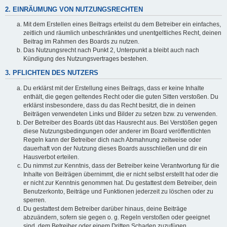
2. EINRÄUMUNG VON NUTZUNGSRECHTEN
Mit dem Erstellen eines Beitrags erteilst du dem Betreiber ein einfaches,
zeitlich und räumlich unbeschränktes und unentgeltliches Recht, deinen
Beitrag im Rahmen des Boards zu nutzen.
Das Nutzungsrecht nach Punkt 2, Unterpunkt a bleibt auch nach
Kündigung des Nutzungsvertrages bestehen.
3. PFLICHTEN DES NUTZERS
Du erklärst mit der Erstellung eines Beitrags, dass er keine Inhalte
enthält, die gegen geltendes Recht oder die guten Sitten verstoßen. Du
erklärst insbesondere, dass du das Recht besitzt, die in deinen
Beiträgen verwendeten Links und Bilder zu setzen bzw. zu verwenden.
Der Betreiber des Boards übt das Hausrecht aus. Bei Verstößen gegen
diese Nutzungsbedingungen oder anderer im Board veröffentlichten
Regeln kann der Betreiber dich nach Abmahnung zeitweise oder
dauerhaft von der Nutzung dieses Boards ausschließen und dir ein
Hausverbot erteilen.
Du nimmst zur Kenntnis, dass der Betreiber keine Verantwortung für die
Inhalte von Beiträgen übernimmt, die er nicht selbst erstellt hat oder die
er nicht zur Kenntnis genommen hat. Du gestattest dem Betreiber, dein
Benutzerkonto, Beiträge und Funktionen jederzeit zu löschen oder zu
sperren.
Du gestattest dem Betreiber darüber hinaus, deine Beiträge
abzuändern, sofern sie gegen o. g. Regeln verstoßen oder geeignet
sind, dem Betreiber oder einem Dritten Schaden zuzufügen.