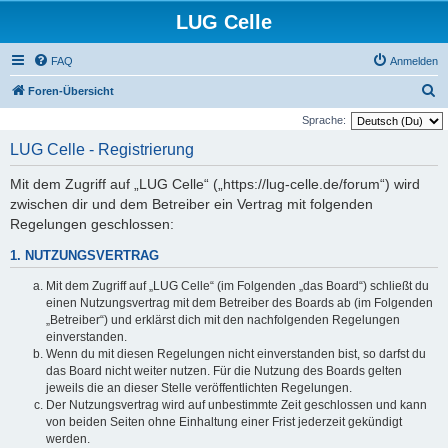
LUG Celle
FAQ
Anmelden
S
Foren-Übersicht
u
Sprache:
c
LUG Celle - Registrierung
h
Mit dem Zugriff auf „LUG Celle“ („https://lug-celle.de/forum“) wird
e
zwischen dir und dem Betreiber ein Vertrag mit folgenden
Regelungen geschlossen:
1. NUTZUNGSVERTRAG
Mit dem Zugriff auf „LUG Celle“ (im Folgenden „das Board“) schließt du
einen Nutzungsvertrag mit dem Betreiber des Boards ab (im Folgenden
„Betreiber“) und erklärst dich mit den nachfolgenden Regelungen
einverstanden.
Wenn du mit diesen Regelungen nicht einverstanden bist, so darfst du
das Board nicht weiter nutzen. Für die Nutzung des Boards gelten
jeweils die an dieser Stelle veröffentlichten Regelungen.
Der Nutzungsvertrag wird auf unbestimmte Zeit geschlossen und kann
von beiden Seiten ohne Einhaltung einer Frist jederzeit gekündigt
werden.