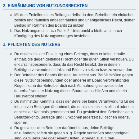
2. EINRÄUMUNG VON NUTZUNGSRECHTEN
Mit dem Erstellen eines Beitrags erteilst du dem Betreiber ein einfaches,
zeitlich und räumlich unbeschränktes und unentgeltliches Recht, deinen
Beitrag im Rahmen des Boards zu nutzen.
Das Nutzungsrecht nach Punkt 2, Unterpunkt a bleibt auch nach
Kündigung des Nutzungsvertrages bestehen.
3. PFLICHTEN DES NUTZERS
Du erklärst mit der Erstellung eines Beitrags, dass er keine Inhalte
enthält, die gegen geltendes Recht oder die guten Sitten verstoßen. Du
erklärst insbesondere, dass du das Recht besitzt, die in deinen
Beiträgen verwendeten Links und Bilder zu setzen bzw. zu verwenden.
Der Betreiber des Boards übt das Hausrecht aus. Bei Verstößen gegen
diese Nutzungsbedingungen oder anderer im Board veröffentlichten
Regeln kann der Betreiber dich nach Abmahnung zeitweise oder
dauerhaft von der Nutzung dieses Boards ausschließen und dir ein
Hausverbot erteilen.
Du nimmst zur Kenntnis, dass der Betreiber keine Verantwortung für die
Inhalte von Beiträgen übernimmt, die er nicht selbst erstellt hat oder die
er nicht zur Kenntnis genommen hat. Du gestattest dem Betreiber, dein
Benutzerkonto, Beiträge und Funktionen jederzeit zu löschen oder zu
sperren.
Du gestattest dem Betreiber darüber hinaus, deine Beiträge
abzuändern, sofern sie gegen o. g. Regeln verstoßen oder geeignet
sind, dem Betreiber oder einem Dritten Schaden zuzufügen.