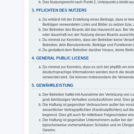
Das Nutzungsrecht nach Punkt 2, Unterpunkt a bleibt 
3. PFLICHTEN DES NUTZERS
Du erklärst mit der Erstellung eines Beitrags, dass er ke
Beiträgen verwendeten Links und Bilder zu setzen bzw.
Der Betreiber des Boards übt das Hausrecht aus. Bei V
oder dauerhaft von der Nutzung dieses Boards ausschlie
Du nimmst zur Kenntnis, dass der Betreiber keine Verantw
Betreiber, dein Benutzerkonto, Beiträge und Funktionen 
Du gestattest dem Betreiber darüber hinaus, deine Beit
4. GENERAL PUBLIC LICENSE
Du nimmst zur Kenntnis, dass es sich bei phpBB um eine
deutschsprachige Informationen werden durch die deu
verwendet wird. Sie können insbesondere die Verwendun
5. GEWÄHRLEISTUNG
Der Betreiber haftet mit Ausnahme der Verletzung von Le
grob fahrlässiges Verhalten zurückzuführen sind. Dies 
Die Haftung ist gegenüber Verbrauchern außer bei vors
wesentlicher Vertragspflichten (Kardinalpflichten) auf
begrenzt. Dies gilt auch für mittelbare Folgeschäden 
Die Haftung ist gegenüber Unternehmern außer bei der V
typischerweise vorhersehbaren Schäden und im Übrigen 
Gewinn.