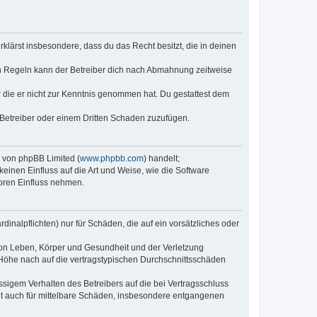
erklärst insbesondere, dass du das Recht besitzt, die in deinen
n Regeln kann der Betreiber dich nach Abmahnung zeitweise
er die er nicht zur Kenntnis genommen hat. Du gestattest dem
 Betreiber oder einem Dritten Schaden zuzufügen.
e von phpBB Limited (
www.phpbb.com
) handelt;
keinen Einfluss auf die Art und Weise, wie die Software
oren Einfluss nehmen.
inalpflichten) nur für Schäden, die auf ein vorsätzliches oder
von Leben, Körper und Gesundheit und der Verletzung
r Höhe nach auf die vertragstypischen Durchschnittsschäden
sigem Verhalten des Betreibers auf die bei Vertragsschluss
lt auch für mittelbare Schäden, insbesondere entgangenen