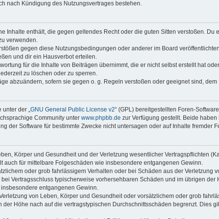
auch nach Kündigung des Nutzungsvertrages bestehen.
ine Inhalte enthält, die gegen geltendes Recht oder die guten Sitten verstoßen. Du 
 zu verwenden.
erstößen gegen diese Nutzungsbedingungen oder anderer im Board veröffentlichte
ßen und dir ein Hausverbot erteilen.
ortung für die Inhalte von Beiträgen übernimmt, die er nicht selbst erstellt hat od
jederzeit zu löschen oder zu sperren.
räge abzuändern, sofern sie gegen o. g. Regeln verstoßen oder geeignet sind, dem
 unter der „
GNU General Public License v2
“ (GPL) bereitgestellten Foren-Softwar
tschsprachige Community unter
www.phpbb.de
zur Verfügung gestellt. Beide haben 
g der Software für bestimmte Zwecke nicht untersagen oder auf Inhalte fremder F
ben, Körper und Gesundheit und der Verletzung wesentlicher Vertragspflichten (Kard
gilt auch für mittelbare Folgeschäden wie insbesondere entgangenen Gewinn.
ätzlichem oder grob fahrlässigem Verhalten oder bei Schäden aus der Verletzung 
 die bei Vertragsschluss typischerweise vorhersehbaren Schäden und im übrigen de
wie insbesondere entgangenen Gewinn.
erletzung von Leben, Körper und Gesundheit oder vorsätzlichem oder grob fahrläs
der Höhe nach auf die vertragstypischen Durchschnittsschäden begrenzt. Dies gi