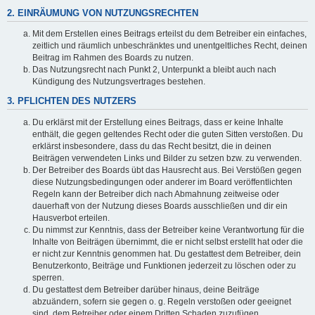
2. EINRÄUMUNG VON NUTZUNGSRECHTEN
Mit dem Erstellen eines Beitrags erteilst du dem Betreiber ein einfaches,
zeitlich und räumlich unbeschränktes und unentgeltliches Recht, deinen
Beitrag im Rahmen des Boards zu nutzen.
Das Nutzungsrecht nach Punkt 2, Unterpunkt a bleibt auch nach
Kündigung des Nutzungsvertrages bestehen.
3. PFLICHTEN DES NUTZERS
Du erklärst mit der Erstellung eines Beitrags, dass er keine Inhalte
enthält, die gegen geltendes Recht oder die guten Sitten verstoßen. Du
erklärst insbesondere, dass du das Recht besitzt, die in deinen
Beiträgen verwendeten Links und Bilder zu setzen bzw. zu verwenden.
Der Betreiber des Boards übt das Hausrecht aus. Bei Verstößen gegen
diese Nutzungsbedingungen oder anderer im Board veröffentlichten
Regeln kann der Betreiber dich nach Abmahnung zeitweise oder
dauerhaft von der Nutzung dieses Boards ausschließen und dir ein
Hausverbot erteilen.
Du nimmst zur Kenntnis, dass der Betreiber keine Verantwortung für die
Inhalte von Beiträgen übernimmt, die er nicht selbst erstellt hat oder die
er nicht zur Kenntnis genommen hat. Du gestattest dem Betreiber, dein
Benutzerkonto, Beiträge und Funktionen jederzeit zu löschen oder zu
sperren.
Du gestattest dem Betreiber darüber hinaus, deine Beiträge
abzuändern, sofern sie gegen o. g. Regeln verstoßen oder geeignet
sind, dem Betreiber oder einem Dritten Schaden zuzufügen.