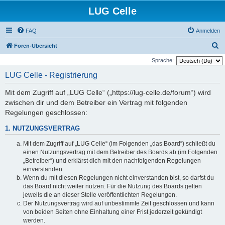
LUG Celle
FAQ
Anmelden
S
Foren-Übersicht
u
Sprache:
c
LUG Celle - Registrierung
h
Mit dem Zugriff auf „LUG Celle“ („https://lug-celle.de/forum“) wird
e
zwischen dir und dem Betreiber ein Vertrag mit folgenden
Regelungen geschlossen:
1. NUTZUNGSVERTRAG
Mit dem Zugriff auf „LUG Celle“ (im Folgenden „das Board“) schließt du
einen Nutzungsvertrag mit dem Betreiber des Boards ab (im Folgenden
„Betreiber“) und erklärst dich mit den nachfolgenden Regelungen
einverstanden.
Wenn du mit diesen Regelungen nicht einverstanden bist, so darfst du
das Board nicht weiter nutzen. Für die Nutzung des Boards gelten
jeweils die an dieser Stelle veröffentlichten Regelungen.
Der Nutzungsvertrag wird auf unbestimmte Zeit geschlossen und kann
von beiden Seiten ohne Einhaltung einer Frist jederzeit gekündigt
werden.