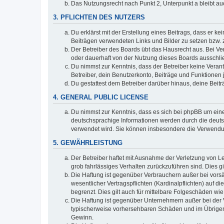
Das Nutzungsrecht nach Punkt 2, Unterpunkt a bleibt 
3. PFLICHTEN DES NUTZERS
Du erklärst mit der Erstellung eines Beitrags, dass er ke
Beiträgen verwendeten Links und Bilder zu setzen bzw.
Der Betreiber des Boards übt das Hausrecht aus. Bei V
oder dauerhaft von der Nutzung dieses Boards ausschlie
Du nimmst zur Kenntnis, dass der Betreiber keine Verantw
Betreiber, dein Benutzerkonto, Beiträge und Funktionen 
Du gestattest dem Betreiber darüber hinaus, deine Beit
4. GENERAL PUBLIC LICENSE
Du nimmst zur Kenntnis, dass es sich bei phpBB um eine
deutschsprachige Informationen werden durch die deu
verwendet wird. Sie können insbesondere die Verwendun
5. GEWÄHRLEISTUNG
Der Betreiber haftet mit Ausnahme der Verletzung von Le
grob fahrlässiges Verhalten zurückzuführen sind. Dies 
Die Haftung ist gegenüber Verbrauchern außer bei vors
wesentlicher Vertragspflichten (Kardinalpflichten) auf
begrenzt. Dies gilt auch für mittelbare Folgeschäden 
Die Haftung ist gegenüber Unternehmern außer bei der V
typischerweise vorhersehbaren Schäden und im Übrigen 
Gewinn.