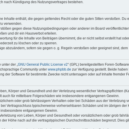
auch nach Kündigung des Nutzungsvertrages bestehen.
ine Inhalte enthält, die gegen geltendes Recht oder die guten Sitten verstoßen. Du 
 zu verwenden.
erstößen gegen diese Nutzungsbedingungen oder anderer im Board veröffentlichte
ßen und dir ein Hausverbot erteilen.
ortung für die Inhalte von Beiträgen übernimmt, die er nicht selbst erstellt hat od
jederzeit zu löschen oder zu sperren.
räge abzuändern, sofern sie gegen o. g. Regeln verstoßen oder geeignet sind, dem
 unter der „
GNU General Public License v2
“ (GPL) bereitgestellten Foren-Softwar
tschsprachige Community unter
www.phpbb.de
zur Verfügung gestellt. Beide haben 
g der Software für bestimmte Zwecke nicht untersagen oder auf Inhalte fremder F
ben, Körper und Gesundheit und der Verletzung wesentlicher Vertragspflichten (Kard
gilt auch für mittelbare Folgeschäden wie insbesondere entgangenen Gewinn.
ätzlichem oder grob fahrlässigem Verhalten oder bei Schäden aus der Verletzung 
 die bei Vertragsschluss typischerweise vorhersehbaren Schäden und im übrigen de
wie insbesondere entgangenen Gewinn.
erletzung von Leben, Körper und Gesundheit oder vorsätzlichem oder grob fahrläs
der Höhe nach auf die vertragstypischen Durchschnittsschäden begrenzt. Dies gi