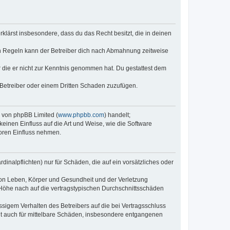
erklärst insbesondere, dass du das Recht besitzt, die in deinen
n Regeln kann der Betreiber dich nach Abmahnung zeitweise
er die er nicht zur Kenntnis genommen hat. Du gestattest dem
 Betreiber oder einem Dritten Schaden zuzufügen.
e von phpBB Limited (
www.phpbb.com
) handelt;
keinen Einfluss auf die Art und Weise, wie die Software
oren Einfluss nehmen.
inalpflichten) nur für Schäden, die auf ein vorsätzliches oder
von Leben, Körper und Gesundheit und der Verletzung
r Höhe nach auf die vertragstypischen Durchschnittsschäden
sigem Verhalten des Betreibers auf die bei Vertragsschluss
lt auch für mittelbare Schäden, insbesondere entgangenen