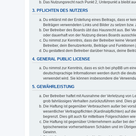
Das Nutzungsrecht nach Punkt 2, Unterpunkt a bleibt 
3. PFLICHTEN DES NUTZERS
Du erklärst mit der Erstellung eines Beitrags, dass er ke
Beiträgen verwendeten Links und Bilder zu setzen bzw.
Der Betreiber des Boards übt das Hausrecht aus. Bei V
oder dauerhaft von der Nutzung dieses Boards ausschlie
Du nimmst zur Kenntnis, dass der Betreiber keine Verantw
Betreiber, dein Benutzerkonto, Beiträge und Funktionen 
Du gestattest dem Betreiber darüber hinaus, deine Beit
4. GENERAL PUBLIC LICENSE
Du nimmst zur Kenntnis, dass es sich bei phpBB um eine
deutschsprachige Informationen werden durch die deu
verwendet wird. Sie können insbesondere die Verwendun
5. GEWÄHRLEISTUNG
Der Betreiber haftet mit Ausnahme der Verletzung von Le
grob fahrlässiges Verhalten zurückzuführen sind. Dies 
Die Haftung ist gegenüber Verbrauchern außer bei vors
wesentlicher Vertragspflichten (Kardinalpflichten) auf
begrenzt. Dies gilt auch für mittelbare Folgeschäden 
Die Haftung ist gegenüber Unternehmern außer bei der V
typischerweise vorhersehbaren Schäden und im Übrigen 
Gewinn.