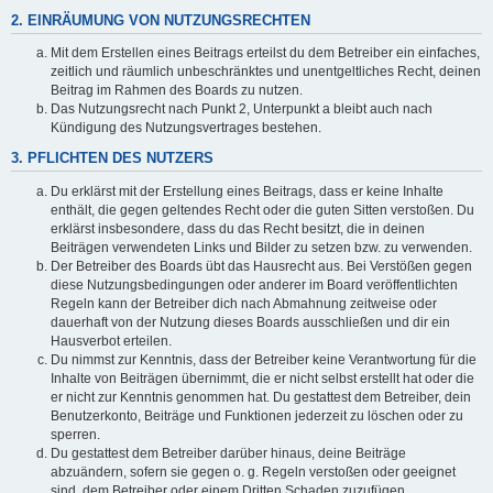
2. EINRÄUMUNG VON NUTZUNGSRECHTEN
Mit dem Erstellen eines Beitrags erteilst du dem Betreiber ein einfaches,
zeitlich und räumlich unbeschränktes und unentgeltliches Recht, deinen
Beitrag im Rahmen des Boards zu nutzen.
Das Nutzungsrecht nach Punkt 2, Unterpunkt a bleibt auch nach
Kündigung des Nutzungsvertrages bestehen.
3. PFLICHTEN DES NUTZERS
Du erklärst mit der Erstellung eines Beitrags, dass er keine Inhalte
enthält, die gegen geltendes Recht oder die guten Sitten verstoßen. Du
erklärst insbesondere, dass du das Recht besitzt, die in deinen
Beiträgen verwendeten Links und Bilder zu setzen bzw. zu verwenden.
Der Betreiber des Boards übt das Hausrecht aus. Bei Verstößen gegen
diese Nutzungsbedingungen oder anderer im Board veröffentlichten
Regeln kann der Betreiber dich nach Abmahnung zeitweise oder
dauerhaft von der Nutzung dieses Boards ausschließen und dir ein
Hausverbot erteilen.
Du nimmst zur Kenntnis, dass der Betreiber keine Verantwortung für die
Inhalte von Beiträgen übernimmt, die er nicht selbst erstellt hat oder die
er nicht zur Kenntnis genommen hat. Du gestattest dem Betreiber, dein
Benutzerkonto, Beiträge und Funktionen jederzeit zu löschen oder zu
sperren.
Du gestattest dem Betreiber darüber hinaus, deine Beiträge
abzuändern, sofern sie gegen o. g. Regeln verstoßen oder geeignet
sind, dem Betreiber oder einem Dritten Schaden zuzufügen.