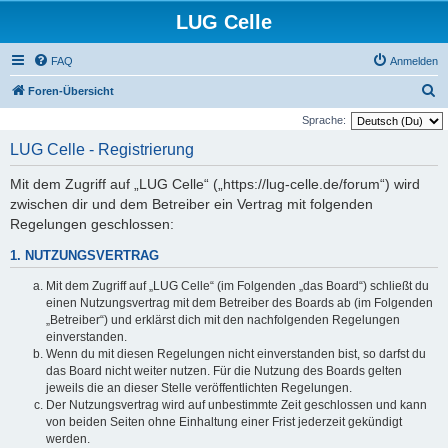
LUG Celle
FAQ
Anmelden
S
Foren-Übersicht
u
Sprache:
c
LUG Celle - Registrierung
h
Mit dem Zugriff auf „LUG Celle“ („https://lug-celle.de/forum“) wird
e
zwischen dir und dem Betreiber ein Vertrag mit folgenden
Regelungen geschlossen:
1. NUTZUNGSVERTRAG
Mit dem Zugriff auf „LUG Celle“ (im Folgenden „das Board“) schließt du
einen Nutzungsvertrag mit dem Betreiber des Boards ab (im Folgenden
„Betreiber“) und erklärst dich mit den nachfolgenden Regelungen
einverstanden.
Wenn du mit diesen Regelungen nicht einverstanden bist, so darfst du
das Board nicht weiter nutzen. Für die Nutzung des Boards gelten
jeweils die an dieser Stelle veröffentlichten Regelungen.
Der Nutzungsvertrag wird auf unbestimmte Zeit geschlossen und kann
von beiden Seiten ohne Einhaltung einer Frist jederzeit gekündigt
werden.