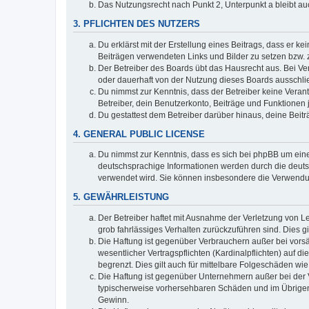
Das Nutzungsrecht nach Punkt 2, Unterpunkt a bleibt 
3. PFLICHTEN DES NUTZERS
Du erklärst mit der Erstellung eines Beitrags, dass er ke
Beiträgen verwendeten Links und Bilder zu setzen bzw.
Der Betreiber des Boards übt das Hausrecht aus. Bei V
oder dauerhaft von der Nutzung dieses Boards ausschlie
Du nimmst zur Kenntnis, dass der Betreiber keine Verantw
Betreiber, dein Benutzerkonto, Beiträge und Funktionen 
Du gestattest dem Betreiber darüber hinaus, deine Beit
4. GENERAL PUBLIC LICENSE
Du nimmst zur Kenntnis, dass es sich bei phpBB um eine
deutschsprachige Informationen werden durch die deu
verwendet wird. Sie können insbesondere die Verwendun
5. GEWÄHRLEISTUNG
Der Betreiber haftet mit Ausnahme der Verletzung von Le
grob fahrlässiges Verhalten zurückzuführen sind. Dies 
Die Haftung ist gegenüber Verbrauchern außer bei vors
wesentlicher Vertragspflichten (Kardinalpflichten) auf
begrenzt. Dies gilt auch für mittelbare Folgeschäden 
Die Haftung ist gegenüber Unternehmern außer bei der V
typischerweise vorhersehbaren Schäden und im Übrigen 
Gewinn.