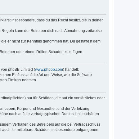
erklärst insbesondere, dass du das Recht besitzt, die in deinen
n Regeln kann der Betreiber dich nach Abmahnung zeitweise
er die er nicht zur Kenntnis genommen hat. Du gestattest dem
 Betreiber oder einem Dritten Schaden zuzufügen.
e von phpBB Limited (
www.phpbb.com
) handelt;
keinen Einfluss auf die Art und Weise, wie die Software
oren Einfluss nehmen.
inalpflichten) nur für Schäden, die auf ein vorsätzliches oder
von Leben, Körper und Gesundheit und der Verletzung
r Höhe nach auf die vertragstypischen Durchschnittsschäden
sigem Verhalten des Betreibers auf die bei Vertragsschluss
lt auch für mittelbare Schäden, insbesondere entgangenen