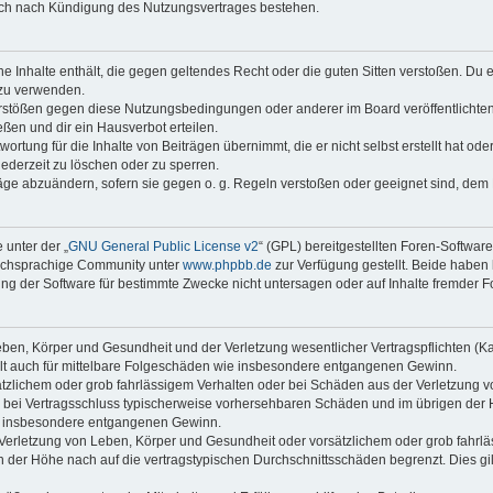
auch nach Kündigung des Nutzungsvertrages bestehen.
ine Inhalte enthält, die gegen geltendes Recht oder die guten Sitten verstoßen. Du 
 zu verwenden.
erstößen gegen diese Nutzungsbedingungen oder anderer im Board veröffentlichte
ßen und dir ein Hausverbot erteilen.
ortung für die Inhalte von Beiträgen übernimmt, die er nicht selbst erstellt hat od
jederzeit zu löschen oder zu sperren.
räge abzuändern, sofern sie gegen o. g. Regeln verstoßen oder geeignet sind, dem
 unter der „
GNU General Public License v2
“ (GPL) bereitgestellten Foren-Softwar
tschsprachige Community unter
www.phpbb.de
zur Verfügung gestellt. Beide haben 
g der Software für bestimmte Zwecke nicht untersagen oder auf Inhalte fremder F
ben, Körper und Gesundheit und der Verletzung wesentlicher Vertragspflichten (Kard
gilt auch für mittelbare Folgeschäden wie insbesondere entgangenen Gewinn.
ätzlichem oder grob fahrlässigem Verhalten oder bei Schäden aus der Verletzung 
 die bei Vertragsschluss typischerweise vorhersehbaren Schäden und im übrigen de
wie insbesondere entgangenen Gewinn.
erletzung von Leben, Körper und Gesundheit oder vorsätzlichem oder grob fahrläs
der Höhe nach auf die vertragstypischen Durchschnittsschäden begrenzt. Dies gi