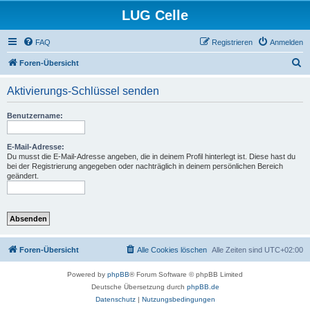
LUG Celle
FAQ
Registrieren
Anmelden
S
Foren-Übersicht
u
Aktivierungs-Schlüssel senden
c
h
Benutzername:
e
E-Mail-Adresse:
Du musst die E-Mail-Adresse angeben, die in deinem Profil hinterlegt ist. Diese hast du
bei der Registrierung angegeben oder nachträglich in deinem persönlichen Bereich
geändert.
Foren-Übersicht
Alle Cookies löschen
Alle Zeiten sind
UTC+02:00
Powered by
phpBB
® Forum Software © phpBB Limited
Deutsche Übersetzung durch
phpBB.de
Datenschutz
|
Nutzungsbedingungen