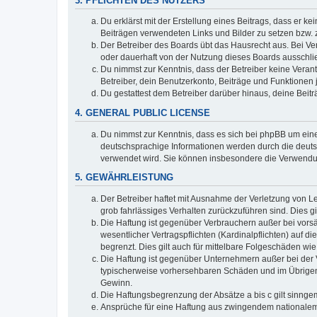
3. PFLICHTEN DES NUTZERS
Du erklärst mit der Erstellung eines Beitrags, dass er ke
Beiträgen verwendeten Links und Bilder zu setzen bzw.
Der Betreiber des Boards übt das Hausrecht aus. Bei V
oder dauerhaft von der Nutzung dieses Boards ausschlie
Du nimmst zur Kenntnis, dass der Betreiber keine Verantw
Betreiber, dein Benutzerkonto, Beiträge und Funktionen 
Du gestattest dem Betreiber darüber hinaus, deine Beit
4. GENERAL PUBLIC LICENSE
Du nimmst zur Kenntnis, dass es sich bei phpBB um eine
deutschsprachige Informationen werden durch die deu
verwendet wird. Sie können insbesondere die Verwendun
5. GEWÄHRLEISTUNG
Der Betreiber haftet mit Ausnahme der Verletzung von Le
grob fahrlässiges Verhalten zurückzuführen sind. Dies 
Die Haftung ist gegenüber Verbrauchern außer bei vors
wesentlicher Vertragspflichten (Kardinalpflichten) auf
begrenzt. Dies gilt auch für mittelbare Folgeschäden 
Die Haftung ist gegenüber Unternehmern außer bei der V
typischerweise vorhersehbaren Schäden und im Übrigen 
Gewinn.
Die Haftungsbegrenzung der Absätze a bis c gilt sinnge
Ansprüche für eine Haftung aus zwingendem nationalem