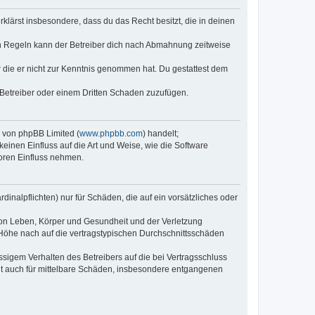
erklärst insbesondere, dass du das Recht besitzt, die in deinen
n Regeln kann der Betreiber dich nach Abmahnung zeitweise
er die er nicht zur Kenntnis genommen hat. Du gestattest dem
 Betreiber oder einem Dritten Schaden zuzufügen.
e von phpBB Limited (
www.phpbb.com
) handelt;
keinen Einfluss auf die Art und Weise, wie die Software
oren Einfluss nehmen.
inalpflichten) nur für Schäden, die auf ein vorsätzliches oder
von Leben, Körper und Gesundheit und der Verletzung
r Höhe nach auf die vertragstypischen Durchschnittsschäden
sigem Verhalten des Betreibers auf die bei Vertragsschluss
lt auch für mittelbare Schäden, insbesondere entgangenen