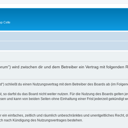
p Celle
e/forum“) wird zwischen dir und dem Betreiber ein Vertrag mit folgende
d“) schließt du einen Nutzungsvertrag mit dem Betreiber des Boards ab (im Folgen
 so darfst du das Board nicht weiter nutzen. Für die Nutzung des Boards gelten jew
sen und kann von beiden Seiten ohne Einhaltung einer Frist jederzeit gekündigt w
ber ein einfaches, zeitlich und räumlich unbeschränktes und unentgeltliches Recht
auch nach Kündigung des Nutzungsvertrages bestehen.