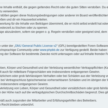
ine Inhalte enthält, die gegen geltendes Recht oder die guten Sitten verstoßen. Du 
 zu verwenden.
erstößen gegen diese Nutzungsbedingungen oder anderer im Board veröffentlichte
ßen und dir ein Hausverbot erteilen.
ortung für die Inhalte von Beiträgen übernimmt, die er nicht selbst erstellt hat od
jederzeit zu löschen oder zu sperren.
räge abzuändern, sofern sie gegen o. g. Regeln verstoßen oder geeignet sind, dem
 unter der „
GNU General Public License v2
“ (GPL) bereitgestellten Foren-Softwar
tschsprachige Community unter
www.phpbb.de
zur Verfügung gestellt. Beide haben 
g der Software für bestimmte Zwecke nicht untersagen oder auf Inhalte fremder F
ben, Körper und Gesundheit und der Verletzung wesentlicher Vertragspflichten (Kard
gilt auch für mittelbare Folgeschäden wie insbesondere entgangenen Gewinn.
ätzlichem oder grob fahrlässigem Verhalten oder bei Schäden aus der Verletzung 
 die bei Vertragsschluss typischerweise vorhersehbaren Schäden und im übrigen de
wie insbesondere entgangenen Gewinn.
erletzung von Leben, Körper und Gesundheit oder vorsätzlichem oder grob fahrläs
der Höhe nach auf die vertragstypischen Durchschnittsschäden begrenzt. Dies gi
mäß auch zugunsten der Mitarbeiter und Erfüllungsgehilfen des Betreibers.
 Recht bleiben unberührt.