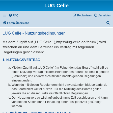
LUG Celle
FAQ
Registrieren
Anmelden
S
Foren-Übersicht
u
LUG Celle - Nutzungsbedingungen
c
h
Mit dem Zugriff auf „LUG Celle“ („https://lug-celle.de/forum“) wird
zwischen dir und dem Betreiber ein Vertrag mit folgenden
e
Regelungen geschlossen:
1. NUTZUNGSVERTRAG
Mit dem Zugriff auf „LUG Celle“ (im Folgenden „das Board“) schließt du
einen Nutzungsvertrag mit dem Betreiber des Boards ab (im Folgenden
„Betreiber“) und erklärst dich mit den nachfolgenden Regelungen
einverstanden.
Wenn du mit diesen Regelungen nicht einverstanden bist, so darfst du
das Board nicht weiter nutzen. Für die Nutzung des Boards gelten
jeweils die an dieser Stelle veröffentlichten Regelungen.
Der Nutzungsvertrag wird auf unbestimmte Zeit geschlossen und kann
von beiden Seiten ohne Einhaltung einer Frist jederzeit gekündigt
werden.