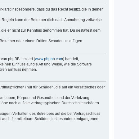
erklärst insbesondere, dass du das Recht besitzt, die in deinen
n Regeln kann der Betreiber dich nach Abmahnung zeitweise
er die er nicht zur Kenntnis genommen hat. Du gestattest dem
 Betreiber oder einem Dritten Schaden zuzufügen.
e von phpBB Limited (
www.phpbb.com
) handelt;
keinen Einfluss auf die Art und Weise, wie die Software
oren Einfluss nehmen.
inalpflichten) nur für Schäden, die auf ein vorsätzliches oder
von Leben, Körper und Gesundheit und der Verletzung
r Höhe nach auf die vertragstypischen Durchschnittsschäden
sigem Verhalten des Betreibers auf die bei Vertragsschluss
lt auch für mittelbare Schäden, insbesondere entgangenen