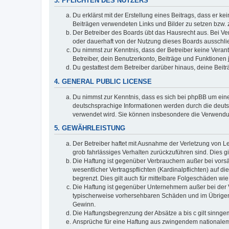
3. PFLICHTEN DES NUTZERS
Du erklärst mit der Erstellung eines Beitrags, dass er ke
Beiträgen verwendeten Links und Bilder zu setzen bzw.
Der Betreiber des Boards übt das Hausrecht aus. Bei V
oder dauerhaft von der Nutzung dieses Boards ausschlie
Du nimmst zur Kenntnis, dass der Betreiber keine Verantw
Betreiber, dein Benutzerkonto, Beiträge und Funktionen 
Du gestattest dem Betreiber darüber hinaus, deine Beit
4. GENERAL PUBLIC LICENSE
Du nimmst zur Kenntnis, dass es sich bei phpBB um eine
deutschsprachige Informationen werden durch die deu
verwendet wird. Sie können insbesondere die Verwendun
5. GEWÄHRLEISTUNG
Der Betreiber haftet mit Ausnahme der Verletzung von Le
grob fahrlässiges Verhalten zurückzuführen sind. Dies 
Die Haftung ist gegenüber Verbrauchern außer bei vors
wesentlicher Vertragspflichten (Kardinalpflichten) auf
begrenzt. Dies gilt auch für mittelbare Folgeschäden 
Die Haftung ist gegenüber Unternehmern außer bei der V
typischerweise vorhersehbaren Schäden und im Übrigen 
Gewinn.
Die Haftungsbegrenzung der Absätze a bis c gilt sinnge
Ansprüche für eine Haftung aus zwingendem nationalem