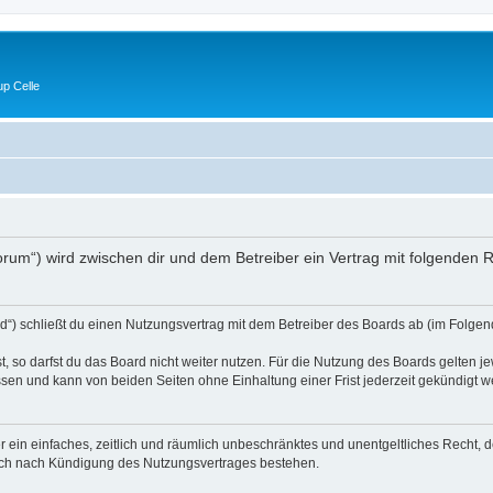
p Celle
e/forum“) wird zwischen dir und dem Betreiber ein Vertrag mit folgende
d“) schließt du einen Nutzungsvertrag mit dem Betreiber des Boards ab (im Folgen
 so darfst du das Board nicht weiter nutzen. Für die Nutzung des Boards gelten jew
sen und kann von beiden Seiten ohne Einhaltung einer Frist jederzeit gekündigt w
ber ein einfaches, zeitlich und räumlich unbeschränktes und unentgeltliches Recht
auch nach Kündigung des Nutzungsvertrages bestehen.