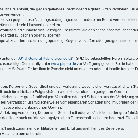
ine Inhalte enthält, die gegen geltendes Recht oder die guten Sitten verstoßen. Du 
 zu verwenden.
erstößen gegen diese Nutzungsbedingungen oder anderer im Board veröffentlichte
ßen und dir ein Hausverbot erteilen.
ortung für die Inhalte von Beiträgen übernimmt, die er nicht selbst erstellt hat od
jederzeit zu löschen oder zu sperren.
räge abzuändern, sofern sie gegen o. g. Regeln verstoßen oder geeignet sind, dem
 unter der „
GNU General Public License v2
“ (GPL) bereitgestellten Foren-Softwar
tschsprachige Community unter
www.phpbb.de
zur Verfügung gestellt. Beide haben 
g der Software für bestimmte Zwecke nicht untersagen oder auf Inhalte fremder F
ben, Körper und Gesundheit und der Verletzung wesentlicher Vertragspflichten (Kard
gilt auch für mittelbare Folgeschäden wie insbesondere entgangenen Gewinn.
ätzlichem oder grob fahrlässigem Verhalten oder bei Schäden aus der Verletzung 
 die bei Vertragsschluss typischerweise vorhersehbaren Schäden und im übrigen de
wie insbesondere entgangenen Gewinn.
erletzung von Leben, Körper und Gesundheit oder vorsätzlichem oder grob fahrläs
der Höhe nach auf die vertragstypischen Durchschnittsschäden begrenzt. Dies gi
mäß auch zugunsten der Mitarbeiter und Erfüllungsgehilfen des Betreibers.
 Recht bleiben unberührt.