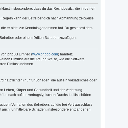
erklärst insbesondere, dass du das Recht besitzt, die in deinen
n Regeln kann der Betreiber dich nach Abmahnung zeitweise
er die er nicht zur Kenntnis genommen hat. Du gestattest dem
 Betreiber oder einem Dritten Schaden zuzufügen.
e von phpBB Limited (
www.phpbb.com
) handelt;
keinen Einfluss auf die Art und Weise, wie die Software
oren Einfluss nehmen.
inalpflichten) nur für Schäden, die auf ein vorsätzliches oder
von Leben, Körper und Gesundheit und der Verletzung
r Höhe nach auf die vertragstypischen Durchschnittsschäden
sigem Verhalten des Betreibers auf die bei Vertragsschluss
lt auch für mittelbare Schäden, insbesondere entgangenen