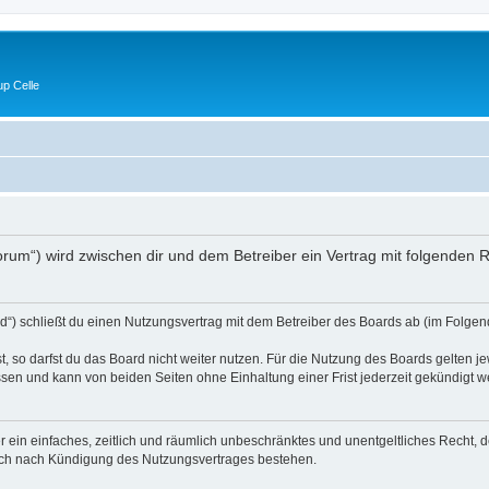
p Celle
e/forum“) wird zwischen dir und dem Betreiber ein Vertrag mit folgende
d“) schließt du einen Nutzungsvertrag mit dem Betreiber des Boards ab (im Folgen
 so darfst du das Board nicht weiter nutzen. Für die Nutzung des Boards gelten jew
sen und kann von beiden Seiten ohne Einhaltung einer Frist jederzeit gekündigt w
ber ein einfaches, zeitlich und räumlich unbeschränktes und unentgeltliches Recht
auch nach Kündigung des Nutzungsvertrages bestehen.