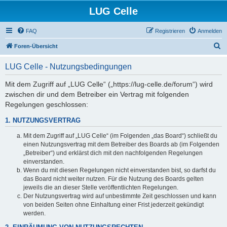
LUG Celle
FAQ
Registrieren
Anmelden
S
Foren-Übersicht
u
LUG Celle - Nutzungsbedingungen
c
h
Mit dem Zugriff auf „LUG Celle“ („https://lug-celle.de/forum“) wird
zwischen dir und dem Betreiber ein Vertrag mit folgenden
e
Regelungen geschlossen:
1. NUTZUNGSVERTRAG
Mit dem Zugriff auf „LUG Celle“ (im Folgenden „das Board“) schließt du
einen Nutzungsvertrag mit dem Betreiber des Boards ab (im Folgenden
„Betreiber“) und erklärst dich mit den nachfolgenden Regelungen
einverstanden.
Wenn du mit diesen Regelungen nicht einverstanden bist, so darfst du
das Board nicht weiter nutzen. Für die Nutzung des Boards gelten
jeweils die an dieser Stelle veröffentlichten Regelungen.
Der Nutzungsvertrag wird auf unbestimmte Zeit geschlossen und kann
von beiden Seiten ohne Einhaltung einer Frist jederzeit gekündigt
werden.