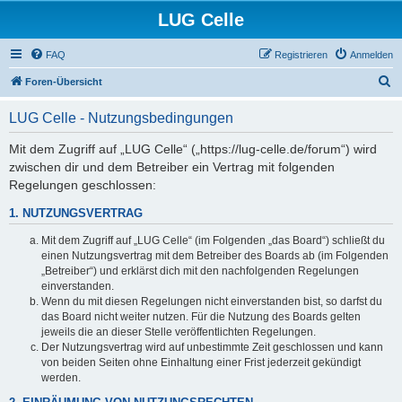
LUG Celle
FAQ
Registrieren
Anmelden
S
Foren-Übersicht
u
LUG Celle - Nutzungsbedingungen
c
h
Mit dem Zugriff auf „LUG Celle“ („https://lug-celle.de/forum“) wird
zwischen dir und dem Betreiber ein Vertrag mit folgenden
e
Regelungen geschlossen:
1. NUTZUNGSVERTRAG
Mit dem Zugriff auf „LUG Celle“ (im Folgenden „das Board“) schließt du
einen Nutzungsvertrag mit dem Betreiber des Boards ab (im Folgenden
„Betreiber“) und erklärst dich mit den nachfolgenden Regelungen
einverstanden.
Wenn du mit diesen Regelungen nicht einverstanden bist, so darfst du
das Board nicht weiter nutzen. Für die Nutzung des Boards gelten
jeweils die an dieser Stelle veröffentlichten Regelungen.
Der Nutzungsvertrag wird auf unbestimmte Zeit geschlossen und kann
von beiden Seiten ohne Einhaltung einer Frist jederzeit gekündigt
werden.