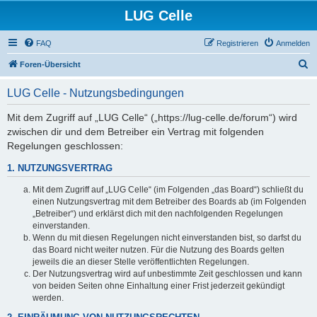
LUG Celle
FAQ
Registrieren
Anmelden
S
Foren-Übersicht
u
LUG Celle - Nutzungsbedingungen
c
h
Mit dem Zugriff auf „LUG Celle“ („https://lug-celle.de/forum“) wird
zwischen dir und dem Betreiber ein Vertrag mit folgenden
e
Regelungen geschlossen:
1. NUTZUNGSVERTRAG
Mit dem Zugriff auf „LUG Celle“ (im Folgenden „das Board“) schließt du
einen Nutzungsvertrag mit dem Betreiber des Boards ab (im Folgenden
„Betreiber“) und erklärst dich mit den nachfolgenden Regelungen
einverstanden.
Wenn du mit diesen Regelungen nicht einverstanden bist, so darfst du
das Board nicht weiter nutzen. Für die Nutzung des Boards gelten
jeweils die an dieser Stelle veröffentlichten Regelungen.
Der Nutzungsvertrag wird auf unbestimmte Zeit geschlossen und kann
von beiden Seiten ohne Einhaltung einer Frist jederzeit gekündigt
werden.