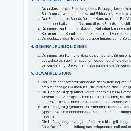
3. PFLICHTEN DES NUTZERS
Du erklärst mit der Erstellung eines Beitrags, dass er ke
Beiträgen verwendeten Links und Bilder zu setzen bzw.
Der Betreiber des Boards übt das Hausrecht aus. Bei V
oder dauerhaft von der Nutzung dieses Boards ausschlie
Du nimmst zur Kenntnis, dass der Betreiber keine Verantw
Betreiber, dein Benutzerkonto, Beiträge und Funktionen 
Du gestattest dem Betreiber darüber hinaus, deine Beit
4. GENERAL PUBLIC LICENSE
Du nimmst zur Kenntnis, dass es sich bei phpBB um eine
deutschsprachige Informationen werden durch die deu
verwendet wird. Sie können insbesondere die Verwendun
5. GEWÄHRLEISTUNG
Der Betreiber haftet mit Ausnahme der Verletzung von Le
grob fahrlässiges Verhalten zurückzuführen sind. Dies 
Die Haftung ist gegenüber Verbrauchern außer bei vors
wesentlicher Vertragspflichten (Kardinalpflichten) auf
begrenzt. Dies gilt auch für mittelbare Folgeschäden 
Die Haftung ist gegenüber Unternehmern außer bei der V
typischerweise vorhersehbaren Schäden und im Übrigen 
Gewinn.
Die Haftungsbegrenzung der Absätze a bis c gilt sinnge
Ansprüche für eine Haftung aus zwingendem nationalem