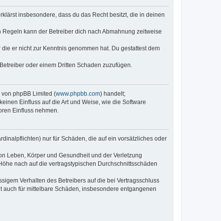
erklärst insbesondere, dass du das Recht besitzt, die in deinen
n Regeln kann der Betreiber dich nach Abmahnung zeitweise
er die er nicht zur Kenntnis genommen hat. Du gestattest dem
 Betreiber oder einem Dritten Schaden zuzufügen.
e von phpBB Limited (
www.phpbb.com
) handelt;
keinen Einfluss auf die Art und Weise, wie die Software
oren Einfluss nehmen.
inalpflichten) nur für Schäden, die auf ein vorsätzliches oder
von Leben, Körper und Gesundheit und der Verletzung
r Höhe nach auf die vertragstypischen Durchschnittsschäden
sigem Verhalten des Betreibers auf die bei Vertragsschluss
lt auch für mittelbare Schäden, insbesondere entgangenen