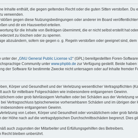
ine Inhalte enthält, die gegen geltendes Recht oder die guten Sitten verstoßen. Du 
 zu verwenden.
erstößen gegen diese Nutzungsbedingungen oder anderer im Board veröffentlichte
ßen und dir ein Hausverbot erteilen.
ortung für die Inhalte von Beiträgen übernimmt, die er nicht selbst erstellt hat od
jederzeit zu löschen oder zu sperren.
räge abzuändern, sofern sie gegen o. g. Regeln verstoßen oder geeignet sind, dem
 unter der „
GNU General Public License v2
“ (GPL) bereitgestellten Foren-Softwar
tschsprachige Community unter
www.phpbb.de
zur Verfügung gestellt. Beide haben 
g der Software für bestimmte Zwecke nicht untersagen oder auf Inhalte fremder F
ben, Körper und Gesundheit und der Verletzung wesentlicher Vertragspflichten (Kard
gilt auch für mittelbare Folgeschäden wie insbesondere entgangenen Gewinn.
ätzlichem oder grob fahrlässigem Verhalten oder bei Schäden aus der Verletzung 
 die bei Vertragsschluss typischerweise vorhersehbaren Schäden und im übrigen de
wie insbesondere entgangenen Gewinn.
erletzung von Leben, Körper und Gesundheit oder vorsätzlichem oder grob fahrläs
der Höhe nach auf die vertragstypischen Durchschnittsschäden begrenzt. Dies gi
mäß auch zugunsten der Mitarbeiter und Erfüllungsgehilfen des Betreibers.
 Recht bleiben unberührt.