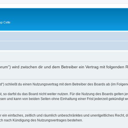
p Celle
e/forum“) wird zwischen dir und dem Betreiber ein Vertrag mit folgende
d“) schließt du einen Nutzungsvertrag mit dem Betreiber des Boards ab (im Folgen
 so darfst du das Board nicht weiter nutzen. Für die Nutzung des Boards gelten jew
sen und kann von beiden Seiten ohne Einhaltung einer Frist jederzeit gekündigt w
ber ein einfaches, zeitlich und räumlich unbeschränktes und unentgeltliches Recht
auch nach Kündigung des Nutzungsvertrages bestehen.