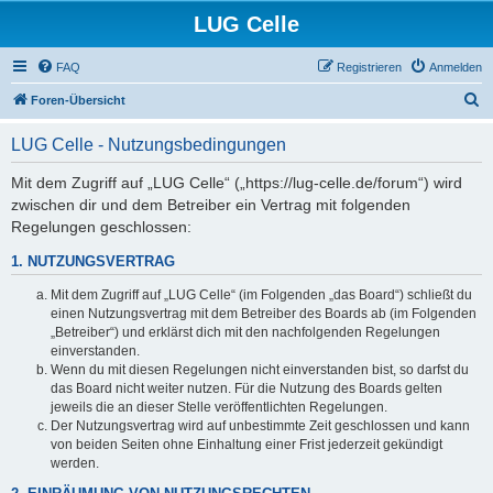
LUG Celle
FAQ
Registrieren
Anmelden
S
Foren-Übersicht
u
LUG Celle - Nutzungsbedingungen
c
h
Mit dem Zugriff auf „LUG Celle“ („https://lug-celle.de/forum“) wird
zwischen dir und dem Betreiber ein Vertrag mit folgenden
e
Regelungen geschlossen:
1. NUTZUNGSVERTRAG
Mit dem Zugriff auf „LUG Celle“ (im Folgenden „das Board“) schließt du
einen Nutzungsvertrag mit dem Betreiber des Boards ab (im Folgenden
„Betreiber“) und erklärst dich mit den nachfolgenden Regelungen
einverstanden.
Wenn du mit diesen Regelungen nicht einverstanden bist, so darfst du
das Board nicht weiter nutzen. Für die Nutzung des Boards gelten
jeweils die an dieser Stelle veröffentlichten Regelungen.
Der Nutzungsvertrag wird auf unbestimmte Zeit geschlossen und kann
von beiden Seiten ohne Einhaltung einer Frist jederzeit gekündigt
werden.