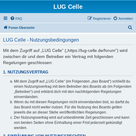
LUG Celle
FAQ
Registrieren
Anmelden
S
Foren-Übersicht
u
LUG Celle - Nutzungsbedingungen
c
h
Mit dem Zugriff auf „LUG Celle“ („https://lug-celle.de/forum“) wird
zwischen dir und dem Betreiber ein Vertrag mit folgenden
e
Regelungen geschlossen:
1. NUTZUNGSVERTRAG
Mit dem Zugriff auf „LUG Celle“ (im Folgenden „das Board“) schließt du
einen Nutzungsvertrag mit dem Betreiber des Boards ab (im Folgenden
„Betreiber“) und erklärst dich mit den nachfolgenden Regelungen
einverstanden.
Wenn du mit diesen Regelungen nicht einverstanden bist, so darfst du
das Board nicht weiter nutzen. Für die Nutzung des Boards gelten
jeweils die an dieser Stelle veröffentlichten Regelungen.
Der Nutzungsvertrag wird auf unbestimmte Zeit geschlossen und kann
von beiden Seiten ohne Einhaltung einer Frist jederzeit gekündigt
werden.