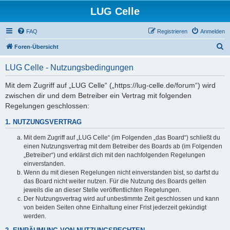
LUG Celle
FAQ
Registrieren
Anmelden
S
Foren-Übersicht
u
LUG Celle - Nutzungsbedingungen
c
h
Mit dem Zugriff auf „LUG Celle“ („https://lug-celle.de/forum“) wird
zwischen dir und dem Betreiber ein Vertrag mit folgenden
e
Regelungen geschlossen:
1. NUTZUNGSVERTRAG
Mit dem Zugriff auf „LUG Celle“ (im Folgenden „das Board“) schließt du
einen Nutzungsvertrag mit dem Betreiber des Boards ab (im Folgenden
„Betreiber“) und erklärst dich mit den nachfolgenden Regelungen
einverstanden.
Wenn du mit diesen Regelungen nicht einverstanden bist, so darfst du
das Board nicht weiter nutzen. Für die Nutzung des Boards gelten
jeweils die an dieser Stelle veröffentlichten Regelungen.
Der Nutzungsvertrag wird auf unbestimmte Zeit geschlossen und kann
von beiden Seiten ohne Einhaltung einer Frist jederzeit gekündigt
werden.