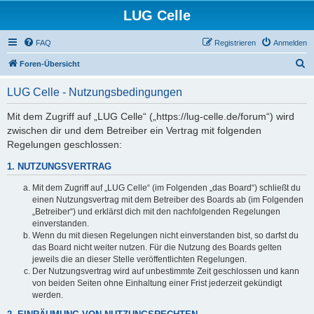
LUG Celle
FAQ
Registrieren
Anmelden
S
Foren-Übersicht
u
LUG Celle - Nutzungsbedingungen
c
h
Mit dem Zugriff auf „LUG Celle“ („https://lug-celle.de/forum“) wird
zwischen dir und dem Betreiber ein Vertrag mit folgenden
e
Regelungen geschlossen:
1. NUTZUNGSVERTRAG
Mit dem Zugriff auf „LUG Celle“ (im Folgenden „das Board“) schließt du
einen Nutzungsvertrag mit dem Betreiber des Boards ab (im Folgenden
„Betreiber“) und erklärst dich mit den nachfolgenden Regelungen
einverstanden.
Wenn du mit diesen Regelungen nicht einverstanden bist, so darfst du
das Board nicht weiter nutzen. Für die Nutzung des Boards gelten
jeweils die an dieser Stelle veröffentlichten Regelungen.
Der Nutzungsvertrag wird auf unbestimmte Zeit geschlossen und kann
von beiden Seiten ohne Einhaltung einer Frist jederzeit gekündigt
werden.