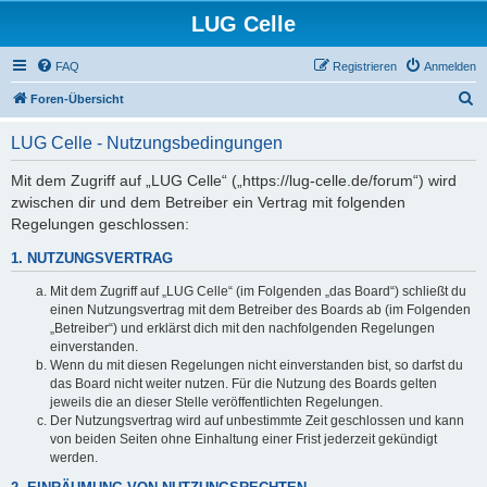
LUG Celle
FAQ
Registrieren
Anmelden
S
Foren-Übersicht
u
LUG Celle - Nutzungsbedingungen
c
h
Mit dem Zugriff auf „LUG Celle“ („https://lug-celle.de/forum“) wird
zwischen dir und dem Betreiber ein Vertrag mit folgenden
e
Regelungen geschlossen:
1. NUTZUNGSVERTRAG
Mit dem Zugriff auf „LUG Celle“ (im Folgenden „das Board“) schließt du
einen Nutzungsvertrag mit dem Betreiber des Boards ab (im Folgenden
„Betreiber“) und erklärst dich mit den nachfolgenden Regelungen
einverstanden.
Wenn du mit diesen Regelungen nicht einverstanden bist, so darfst du
das Board nicht weiter nutzen. Für die Nutzung des Boards gelten
jeweils die an dieser Stelle veröffentlichten Regelungen.
Der Nutzungsvertrag wird auf unbestimmte Zeit geschlossen und kann
von beiden Seiten ohne Einhaltung einer Frist jederzeit gekündigt
werden.