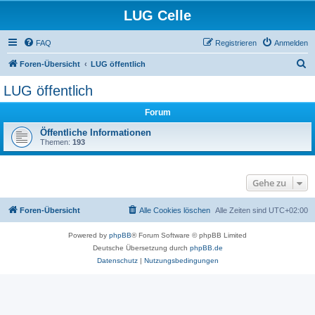
LUG Celle
FAQ
Registrieren
Anmelden
S
Foren-Übersicht
LUG öffentlich
u
LUG öffentlich
c
Forum
h
e
Öffentliche Informationen
Themen:
193
Gehe zu
Foren-Übersicht
Alle Cookies löschen
Alle Zeiten sind
UTC+02:00
Powered by
phpBB
® Forum Software © phpBB Limited
Deutsche Übersetzung durch
phpBB.de
Datenschutz
|
Nutzungsbedingungen