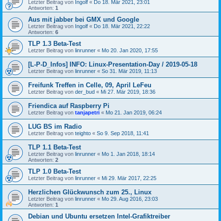
Letzter Beitrag von
Ingolf
«
Do 18. Mär 2021, 23:01
Antworten:
1
Aus mit jabber bei GMX und Google
Letzter Beitrag von
Ingolf
«
Do 18. Mär 2021, 22:22
Antworten:
6
TLP 1.3 Beta-Test
Letzter Beitrag von
linrunner
«
Mo 20. Jan 2020, 17:55
[L-P-D_Infos] INFO: Linux-Presentation-Day / 2019-05-18
Letzter Beitrag von
linrunner
«
So 31. Mär 2019, 11:13
Freifunk Treffen in Celle, 09, April LeFeu
Letzter Beitrag von
der_bud
«
Mi 27. Mär 2019, 18:36
Friendica auf Raspberry Pi
Letzter Beitrag von
tanjapetri
«
Mo 21. Jan 2019, 06:24
LUG BS im Radio
Letzter Beitrag von
teighto
«
So 9. Sep 2018, 11:41
TLP 1.1 Beta-Test
Letzter Beitrag von
linrunner
«
Mo 1. Jan 2018, 18:14
Antworten:
2
TLP 1.0 Beta-Test
Letzter Beitrag von
linrunner
«
Mi 29. Mär 2017, 22:25
Herzlichen Glückwunsch zum 25., Linux
Letzter Beitrag von
linrunner
«
Mo 29. Aug 2016, 23:03
Antworten:
1
Debian und Ubuntu ersetzen Intel-Grafiktreiber