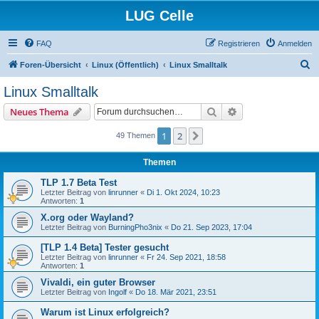
LUG Celle
FAQ
Registrieren
Anmelden
S
Foren-Übersicht
Linux (Öffentlich)
Linux Smalltalk
u
Linux Smalltalk
c
Suche
Erweiterte Suche
Neues Thema
h
e
1
2
Nächste
49 Themen
Themen
TLP 1.7 Beta Test
Letzter Beitrag von
linrunner
«
Di 1. Okt 2024, 10:23
Antworten:
1
X.org oder Wayland?
Letzter Beitrag von
BurningPho3nix
«
Do 21. Sep 2023, 17:04
[TLP 1.4 Beta] Tester gesucht
Letzter Beitrag von
linrunner
«
Fr 24. Sep 2021, 18:58
Antworten:
1
Vivaldi, ein guter Browser
Letzter Beitrag von
Ingolf
«
Do 18. Mär 2021, 23:51
Warum ist Linux erfolgreich?