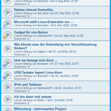
Letzter Beitrag von
linrunner
«
Do 4. Aug 2016, 21:34
Antworten:
2
Debian chmod /home/bla
Letzter Beitrag von
der_bud
«
Do 25. Feb 2016, 10:48
Antworten:
5
Microsoft stellt Linux-Entwickler ein ...
Letzter Beitrag von
linrunner
«
Di 3. Nov 2015, 18:30
Gadget für vim-Nutzer
Letzter Beitrag von
SammysHP
«
Do 10. Sep 2015, 21:56
Antworten:
1
Wie könnte man die Verbreitung von Verschlüsselung
fördern?
Letzter Beitrag von
teighto
«
Mo 27. Jul 2015, 20:18
Antworten:
1
Und sie bewegt sich doch ...
Letzter Beitrag von
linrunner
«
Fr 27. Feb 2015, 23:07
Antworten:
4
USB-Tastatur kapert Linux-Kern
Letzter Beitrag von
linrunner
«
Do 31. Jul 2014, 23:30
Antworten:
7
IPv6 und Telekom
Letzter Beitrag von
SammysHP
«
Mi 30. Jul 2014, 15:57
Antworten:
1
Ich bin dann mal extrem
Letzter Beitrag von
fishor
«
Sa 5. Jul 2014, 10:05
Antworten:
1
Blitzortung - Interresantes Project.