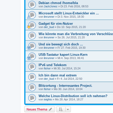
Debian chmod /home/bla
von
JackJonez
»
Di 23. Feb 2016, 08:53
Microsoft stellt Linux-Entwickler ein ...
von
linrunner
»
Di 3. Nov 2015, 18:30
Gadget für vim-Nutzer
von
der_bud
»
Do 10. Sep 2015, 21:20
Wie könnte man die Verbreitung von Verschlüs
von
linrunner
»
So 26. Jul 2015, 21:20
Und sie bewegt sich doch ...
von
linrunner
»
Fr 27. Feb 2015, 19:30
USB-Tastatur kapert Linux-Kern
von
linrunner
»
Mi 4. Sep 2013, 06:41
IPv6 und Telekom
von
fishor
»
Mi 30. Jul 2014, 15:24
Ich bin dann mal extrem
von
der_bud
»
Fr 4. Jul 2014, 22:50
Blitzortung - Interresantes Project.
von
fishor
»
Mo 30. Jun 2014, 10:04
Welche Linux-Distribution soll ich nehmen?
von
teighto
»
Mo 28. Apr 2014, 18:27
Neues Thema