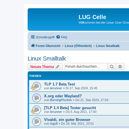
LUG Celle
Willkommen bei der Linux User Grou
Schnellzugriff
FAQ
Foren-Übersicht
Linux (Öffentlich)
Linux Smalltalk
Linux Smalltalk
Suche
Erw
Neues Thema
THEMEN
TLP 1.7 Beta Test
von
linrunner
»
Di 17. Sep 2024, 15:45
X.org oder Wayland?
von
BurningPho3nix
»
Do 21. Sep 2023, 17:04
[TLP 1.4 Beta] Tester gesucht
von
linrunner
»
Do 5. Aug 2021, 17:00
Vivaldi, ein guter Browser
von
Ingolf
»
Do 18. Mär 2021, 23:51