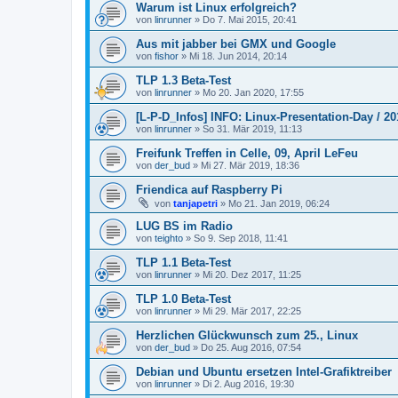
Warum ist Linux erfolgreich?
von
linrunner
»
Do 7. Mai 2015, 20:41
Aus mit jabber bei GMX und Google
von
fishor
»
Mi 18. Jun 2014, 20:14
TLP 1.3 Beta-Test
von
linrunner
»
Mo 20. Jan 2020, 17:55
[L-P-D_Infos] INFO: Linux-Presentation-Day / 20
von
linrunner
»
So 31. Mär 2019, 11:13
Freifunk Treffen in Celle, 09, April LeFeu
von
der_bud
»
Mi 27. Mär 2019, 18:36
Friendica auf Raspberry Pi
von
tanjapetri
»
Mo 21. Jan 2019, 06:24
LUG BS im Radio
von
teighto
»
So 9. Sep 2018, 11:41
TLP 1.1 Beta-Test
von
linrunner
»
Mi 20. Dez 2017, 11:25
TLP 1.0 Beta-Test
von
linrunner
»
Mi 29. Mär 2017, 22:25
Herzlichen Glückwunsch zum 25., Linux
von
der_bud
»
Do 25. Aug 2016, 07:54
Debian und Ubuntu ersetzen Intel-Grafiktreiber
von
linrunner
»
Di 2. Aug 2016, 19:30