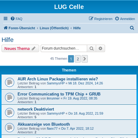
LUG Celle
FAQ
Registrieren
Anmelden
S
Foren-Übersicht
Linux (Öffentlich)
Hilfe
u
Hilfe
c
Suche
Erweiterte Suche
Neues Thema
h
e
1
2
Nächste
45 Themen
Themen
AUR Arch Linux Package installieren wie?
Letzter Beitrag von
SammysHP
«
Mi 18. Dez 2024, 14:26
Antworten:
1
Error Communicating to TPM Chip + GRUB
Letzter Beitrag von
linrunner
«
Fr 19. Aug 2022, 08:35
Antworten:
1
network Deaktiviert
Letzter Beitrag von
SammysHP
«
Do 18. Aug 2022, 21:59
Antworten:
5
Akkuanzeige von Bluetooth
Letzter Beitrag von
flaex77
«
Do 7. Apr 2022, 18:12
Antworten:
2