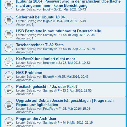
[Lubuntu 20.04] Passwort wird in der grafischen Oberfläche
nicht angenommen - keine Berechtigung
Letzter Beitrag von
Ingolf
«
So 21. Mär 2021, 10:43
Sicherheit bei Ubuntu 18.04
Letzter Beitrag von
teighto
«
Do 4. Okt 2018, 15:49
Antworten:
1
USB Festplatte in mount/unmount Dauerschleife
Letzter Beitrag von
SammysHP
«
Sa 18. Aug 2018, 22:34
Antworten:
1
Taschenrechner TI-82 Stats
Letzter Beitrag von
SammysHP
«
Sa 16. Sep 2017, 07:35
Antworten:
1
KeePassX funktioniert nicht mehr
Letzter Beitrag von
linrunner
«
Sa 28. Mai 2016, 10:33
Antworten:
3
NAS Probleme
Letzter Beitrag von
BjoernH
«
Mi 25. Mai 2016, 20:43
Antworten:
2
Postfach gehackt :-/ Ja, oder Fake?
Letzter Beitrag von
SammysHP
«
Di 5. Apr 2016, 19:53
Antworten:
4
Upgrade auf Debian Jessie fehlgeschlagen | Frage nach
Reparaturmöglichkeiten
Letzter Beitrag von
PetaPico
«
Fr 25. Mär 2016, 15:03
Antworten:
7
Frage an die Arch-User
Letzter Beitrag von
SammysHP
«
Mi 9. Mär 2016, 21:19
Antworten:
1