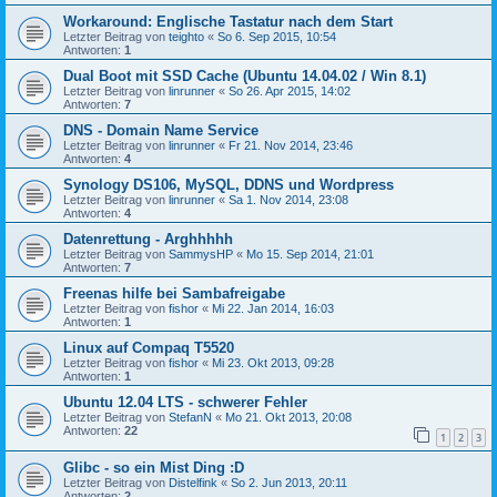
Workaround: Englische Tastatur nach dem Start
Letzter Beitrag von
teighto
«
So 6. Sep 2015, 10:54
Antworten:
1
Dual Boot mit SSD Cache (Ubuntu 14.04.02 / Win 8.1)
Letzter Beitrag von
linrunner
«
So 26. Apr 2015, 14:02
Antworten:
7
DNS - Domain Name Service
Letzter Beitrag von
linrunner
«
Fr 21. Nov 2014, 23:46
Antworten:
4
Synology DS106, MySQL, DDNS und Wordpress
Letzter Beitrag von
linrunner
«
Sa 1. Nov 2014, 23:08
Antworten:
4
Datenrettung - Arghhhhh
Letzter Beitrag von
SammysHP
«
Mo 15. Sep 2014, 21:01
Antworten:
7
Freenas hilfe bei Sambafreigabe
Letzter Beitrag von
fishor
«
Mi 22. Jan 2014, 16:03
Antworten:
1
Linux auf Compaq T5520
Letzter Beitrag von
fishor
«
Mi 23. Okt 2013, 09:28
Antworten:
1
Ubuntu 12.04 LTS - schwerer Fehler
Letzter Beitrag von
StefanN
«
Mo 21. Okt 2013, 20:08
Antworten:
22
1
2
3
Glibc - so ein Mist Ding :D
Letzter Beitrag von
Distelfink
«
So 2. Jun 2013, 20:11
Antworten:
2