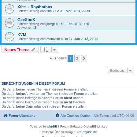
Xfce + Rhythmbox
Letzter Beitrag von
finn
«
So 31. Mär 2013, 22:33
GeeXboX
Letzter Beitrag von
joergr
«
Fr 1. Feb 2013, 00:01
Antworten:
3
KVM
Letzter Beitrag von
mctavish
«
Do 17. Jan 2013, 21:46
Neues Thema
1
2
Nächste
45 Themen
Gehe zu
BERECHTIGUNGEN IN DIESEM FORUM
Du darfst
keine
neuen Themen in diesem Forum erstellen.
Du darfst
keine
Antworten zu Themen in diesem Forum erstellen.
Du darfst deine Beiträge in diesem Forum
nicht
ändern.
Du darfst deine Beiträge in diesem Forum
nicht
löschen.
Du darfst
keine
Dateianhänge in diesem Forum erstellen.
Foren-Übersicht
Alle Cookies löschen
Alle Zeiten sind
UTC+02:00
Powered by
phpBB
® Forum Software © phpBB Limited
Deutsche Übersetzung durch
phpBB.de