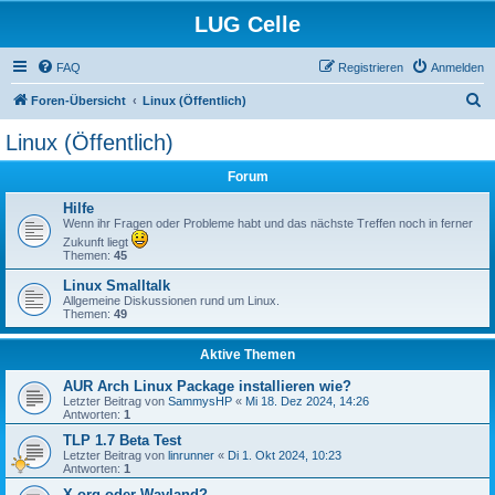
LUG Celle
FAQ
Registrieren
Anmelden
S
Foren-Übersicht
Linux (Öffentlich)
u
Linux (Öffentlich)
c
Forum
h
e
Hilfe
Wenn ihr Fragen oder Probleme habt und das nächste Treffen noch in ferner
Zukunft liegt
Themen:
45
Linux Smalltalk
Allgemeine Diskussionen rund um Linux.
Themen:
49
Aktive Themen
AUR Arch Linux Package installieren wie?
Letzter Beitrag von
SammysHP
«
Mi 18. Dez 2024, 14:26
Antworten:
1
TLP 1.7 Beta Test
Letzter Beitrag von
linrunner
«
Di 1. Okt 2024, 10:23
Antworten:
1
X.org oder Wayland?