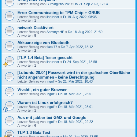
Letzter Beitrag von
BurningPho3nix
«
Do 21. Sep 2023, 17:04
Error Communicating to TPM Chip + GRUB
Letzter Beitrag von
linrunner
«
Fr 19. Aug 2022, 08:35
Antworten:
1
network Deaktiviert
Letzter Beitrag von
SammysHP
«
Do 18. Aug 2022, 21:59
Antworten:
5
Akkuanzeige von Bluetooth
Letzter Beitrag von
flaex77
«
Do 7. Apr 2022, 18:12
Antworten:
2
[TLP 1.4 Beta] Tester gesucht
Letzter Beitrag von
linrunner
«
Fr 24. Sep 2021, 18:58
Antworten:
1
[Lubuntu 20.04] Passwort wird in der grafischen Oberfläche
nicht angenommen - keine Berechtigung
Letzter Beitrag von
Ingolf
«
So 21. Mär 2021, 10:43
Vivaldi, ein guter Browser
Letzter Beitrag von
Ingolf
«
Do 18. Mär 2021, 23:51
Warum ist Linux erfolgreich?
Letzter Beitrag von
Ingolf
«
Do 18. Mär 2021, 23:01
Antworten:
1
Aus mit jabber bei GMX und Google
Letzter Beitrag von
Ingolf
«
Do 18. Mär 2021, 22:22
Antworten:
6
TLP 1.3 Beta-Test
Letzter Beitrag von
linrunner
«
Mo 20. Jan 2020, 17:55