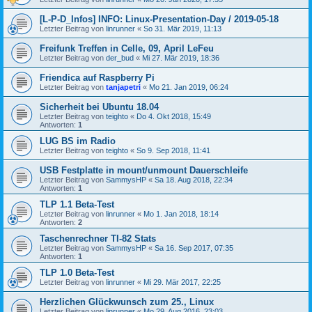
[L-P-D_Infos] INFO: Linux-Presentation-Day / 2019-05-18
Letzter Beitrag von
linrunner
«
So 31. Mär 2019, 11:13
Freifunk Treffen in Celle, 09, April LeFeu
Letzter Beitrag von
der_bud
«
Mi 27. Mär 2019, 18:36
Friendica auf Raspberry Pi
Letzter Beitrag von
tanjapetri
«
Mo 21. Jan 2019, 06:24
Sicherheit bei Ubuntu 18.04
Letzter Beitrag von
teighto
«
Do 4. Okt 2018, 15:49
Antworten:
1
LUG BS im Radio
Letzter Beitrag von
teighto
«
So 9. Sep 2018, 11:41
USB Festplatte in mount/unmount Dauerschleife
Letzter Beitrag von
SammysHP
«
Sa 18. Aug 2018, 22:34
Antworten:
1
TLP 1.1 Beta-Test
Letzter Beitrag von
linrunner
«
Mo 1. Jan 2018, 18:14
Antworten:
2
Taschenrechner TI-82 Stats
Letzter Beitrag von
SammysHP
«
Sa 16. Sep 2017, 07:35
Antworten:
1
TLP 1.0 Beta-Test
Letzter Beitrag von
linrunner
«
Mi 29. Mär 2017, 22:25
Herzlichen Glückwunsch zum 25., Linux
Letzter Beitrag von
linrunner
«
Mo 29. Aug 2016, 23:03